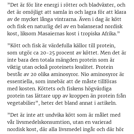
”Det är för lite energi i rötter och bladväxter, och
det är omöjligt att samla in och lagra för att klara
av de mycket långa vintrarna. Även i dag är kött
och fisk en naturlig del av en balanserad nordisk
kost, liksom Masaiernas kost i tropiska Afrika.”
”Kött och fisk är värdefulla källor till protein,
som utgör ca 20-25 procent av köttet. Men det är
inte bara den totala mängden protein som är
viktig utan också proteinets kvalitet. Protein
består av 20 olika aminosyror. Nio aminosyror är
essentiella, som innebär att de måste tillföras
med kosten. Köttets och fiskens högvärdiga
protein tas lättare upp av kroppen än protein från
vegetabilier”, heter det bland annat i artikeln.
”Det är inte att undvika kött som är målet med
vår livsmedelskonsumtion, utan en varierad
nordisk kost, där alla livsmedel ingår och där hör