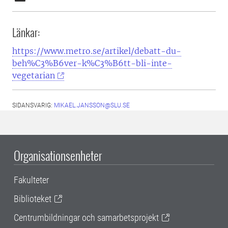
Länkar:
https://www.metro.se/artikel/debatt-du-
beh%C3%B6ver-k%C3%B6tt-bli-inte-
vegetarian
SIDANSVARIG:
MIKAEL.JANSSON@SLU.SE
Organisationsenheter
Fakulteter
Biblioteket
Centrumbildningar och samarbetsprojekt