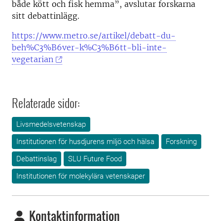
både kött och fisk hemma”, avslutar forskarna
sitt debattinlägg.
https://www.metro.se/artikel/debatt-du-
beh%C3%B6ver-k%C3%B6tt-bli-inte-
vegetarian
Relaterade sidor:
Livsmedelsvetenskap
Institutionen för husdjurens miljö och hälsa
Forskning
Debattinslag
SLU Future Food
Institutionen för molekylära vetenskaper
Kontaktinformation