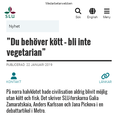
Medarbetarwebben
Till startsida
Sök
English
Meny
Nyhet
”Du behöver kött – bli inte
vegetarian”
PUBLICERAD: 22 JANUARI 2019
KONTAKT
LÄNKAR
På norra halvklotet hade civilisation aldrig blivit möjlig
utan kött och fisk. Det skriver SLU-forskarna Galia
Zamaratskaia, Anders Karlsson och Jana Pickova i en
debattartikel i Metro.