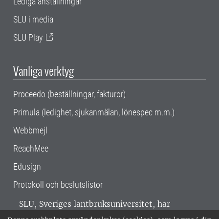
Lediga anställningar
SLU i media
SLU Play
Vanliga verktyg
Proceedo (beställningar, fakturor)
Primula (ledighet, sjukanmälan, lönespec m.m.)
Webbmejl
ReachMee
Edusign
Protokoll och beslutslistor
SLU, Sveriges lantbruksuniversitet, har
verksamhet över hela Sverige. Huvudorter är