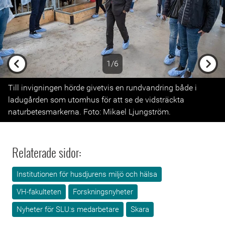
1/6
Previous
Next
Till invigningen hörde givetvis en rundvandring både i
ladugården som utomhus för att se de vidsträckta
naturbetesmarkerna. Foto: Mikael Ljungström.
Relaterade sidor:
Institutionen för husdjurens miljö och hälsa
VH-fakulteten
Forskningsnyheter
Nyheter för SLU:s medarbetare
Skara