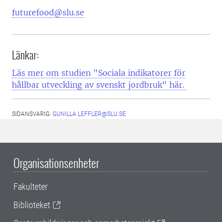
futurefood@slu.se
Länkar:
Läs mer om studien "Sociala indikatorer för
hållbar utveckling av svenskt jordbruk" här.
SIDANSVARIG:
GUNILLA.LEFFLER@SLU.SE
Organisationsenheter
Fakulteter
Biblioteket