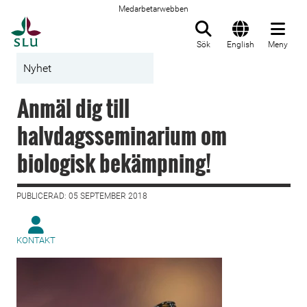
Medarbetarwebben
Till startsida
Sök
English
Meny
Nyhet
Anmäl dig till
halvdagsseminarium om
biologisk bekämpning!
PUBLICERAD: 05 SEPTEMBER 2018
KONTAKT