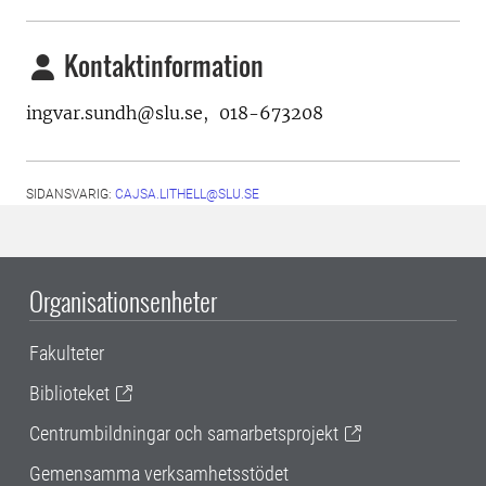
Kontaktinformation
ingvar.sundh@slu.se, 018-673208
SIDANSVARIG:
CAJSA.LITHELL@SLU.SE
Organisationsenheter
Fakulteter
Biblioteket
Centrumbildningar och samarbetsprojekt
Gemensamma verksamhetsstödet