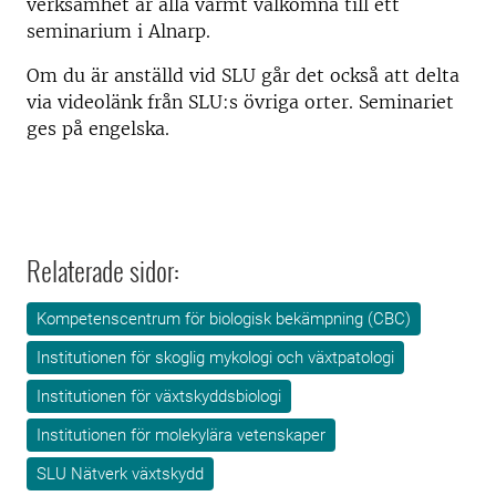
verksamhet är alla varmt välkomna till ett
seminarium i Alnarp.
Om du är anställd vid SLU går det också att delta
via videolänk från SLU:s övriga orter. Seminariet
ges på engelska.
Relaterade sidor:
Kompetenscentrum för biologisk bekämpning (CBC)
Institutionen för skoglig mykologi och växtpatologi
Institutionen för växtskyddsbiologi
Institutionen för molekylära vetenskaper
SLU Nätverk växtskydd