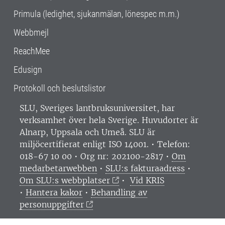
Primula (ledighet, sjukanmälan, lönespec m.m.)
Webbmejl
ReachMee
Edusign
Protokoll och beslutslistor
SLU, Sveriges lantbruksuniversitet, har
verksamhet över hela Sverige. Huvudorter är
Alnarp, Uppsala och Umeå.
SLU är
miljöcertifierat enligt ISO 14001. •
Telefon:
018-67 10 00 • Org nr: 202100-2817 •
Om
medarbetarwebben
•
SLU:s fakturaadress
•
Om SLU:s webbplatser
•
Vid KRIS
•
Hantera kakor
•
Behandling av
personuppgifter