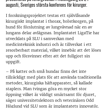
augusti, Sveriges största konferens för kirurger.
I forskningsprojektet testas ett självlåsande
kirurgiskt implantat i thorax, bröstkorgen, på
hund för förslutning av lungvävnad när en av
lungans delar avlägsnas. Implantatet LigaTie har
utvecklats på SLU i samverkan med
medicinteknisk industri och är tillverkat i ett
resorberbart material, vilket innebär att det löses
upp och försvinner efter att det fullgjort sin
uppgift.
– På katter och små hundar finns det inte
tillräckligt med plats för att använda traditionella
metoder, kirurgiska häftapparater, så kallade
staplers. Man tvingas göra en mycket stor
öppning vilket är väldigt smärtsamt för djuret,
säger universitetslektorn och veterinären Odd
Höglund vid SLU som är implantatets innovatör.