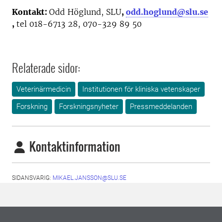
Kontakt:
Odd Höglund, SLU
,
odd.hoglund@slu.se
,
tel 018-6713 28, 070-329 89 50
Relaterade sidor:
Veterinärmedicin
Institutionen för kliniska vetenskaper
Forskning
Forskningsnyheter
Pressmeddelanden
Kontaktinformation
SIDANSVARIG:
MIKAEL.JANSSON@SLU.SE