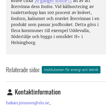
kväve cirka
70 gånger större
än av att
återvinna dess fosfor. Vid källsortering av
toalettavlopp kan 100 procent av kvävet,
fosforn, kaliumet och svavlet återvinnas i en
produkt som passar jordbruket. Detta görs i
flera kommuner till exempel Uddevalla,
Södertälje och byggs i området H+ i
Helsingborg.
Relaterade sidor:
Institutionen för energi och teknik
Kontaktinformation
hakan.jonsson@slu.se
,