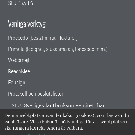
SLU Play
Vanliga verktyg
Proceedo (beställningar, fakturor)
Primula (ledighet, sjukanmälan, lönespec m.m.)
Webbmejl
ReachMee
Edusign
Protokoll och beslutslistor
SLU, Sveriges lantbruksuniversitet, har
verksamhet över hela Sverige. Huvudorter är
Denna webbplats använder kakor (cookies), som lagras i din
Alnarp, Uppsala och Umeå.
SLU är
webbläsare. Vissa kakor är nödvändiga för att webbplatsen
miljöcertifierat enligt ISO 14001. •
Telefon:
ska fungera korrekt. Andra är valbara.
018-67 10 00 • Org nr: 202100-2817 •
Om