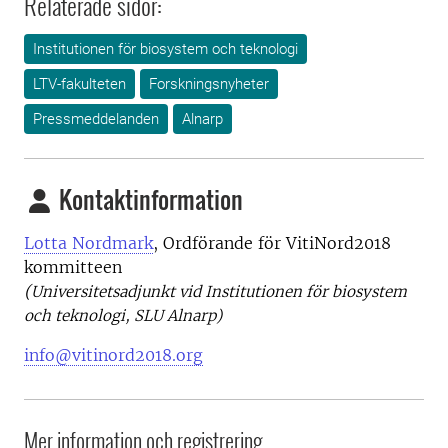
Relaterade sidor:
Institutionen för biosystem och teknologi
LTV-fakulteten
Forskningsnyheter
Pressmeddelanden
Alnarp
Kontaktinformation
Lotta Nordmark
, Ordförande för VitiNord2018
kommitteen
(
Universitetsadjunkt vid
Institutionen för biosystem
och teknologi, SLU Alnarp)
info@vitinord2018.org
Mer information och registrering