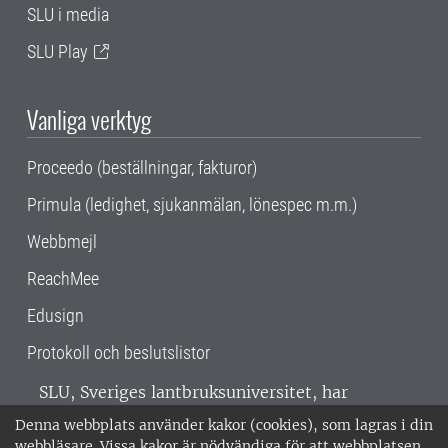
SLU i media
SLU Play
Vanliga verktyg
Proceedo (beställningar, fakturor)
Primula (ledighet, sjukanmälan, lönespec m.m.)
Webbmejl
ReachMee
Edusign
Protokoll och beslutslistor
SLU, Sveriges lantbruksuniversitet, har
verksamhet över hela Sverige. Huvudorter är
Denna webbplats använder kakor (cookies), som lagras i din
Alnarp, Uppsala och Umeå.
SLU är
webbläsare. Vissa kakor är nödvändiga för att webbplatsen