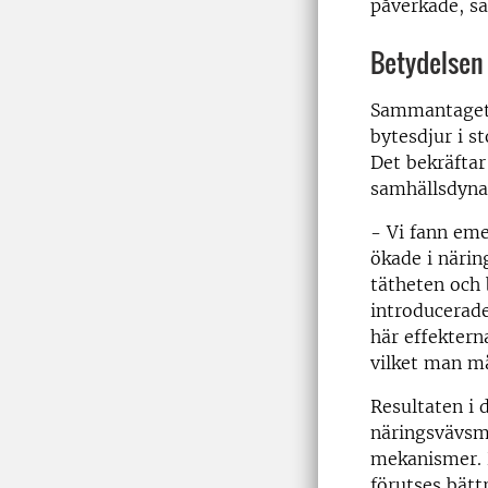
påverkade, sä
Betydelsen 
Sammantaget v
bytesdjur i s
Det bekräfta
samhällsdyna
- Vi fann eme
ökade i närin
tätheten och 
introducerade
här effektern
vilket man må
Resultaten i 
näringsvävsmo
mekanismer. D
förutses bättr