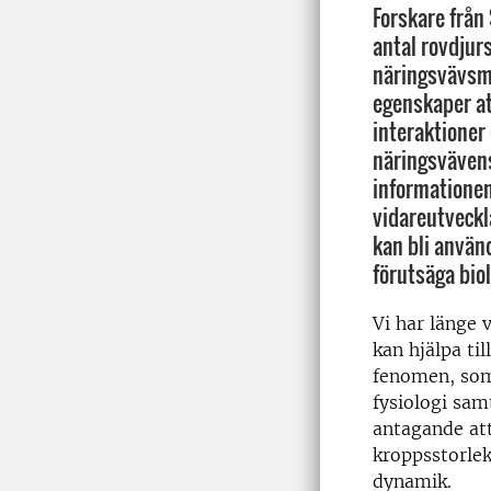
Forskare från
antal rovdjur
näringsvävsm
egenskaper at
interaktioner
näringsvävens
informationen
vidareutveck
kan bli använ
förutsäga bio
Vi har länge 
kan hjälpa til
fenomen, som 
fysiologi sam
antagande at
kroppsstorlek
dynamik.