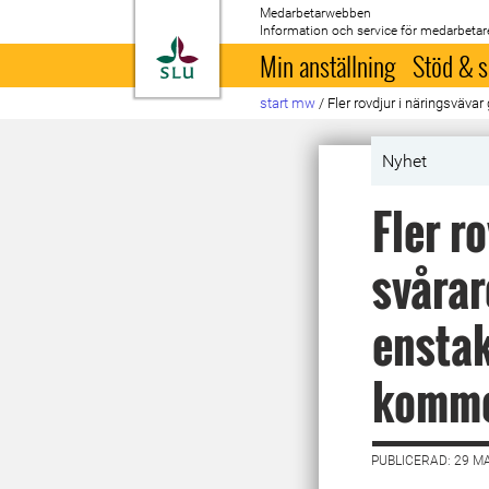
Medarbetarwebben
Information och service för medarbetar
Till startsida
Min anställning
Stöd & s
start mw
/
Fler rovdjur i näringsväv
Nyhet
Fler r
svårar
enstak
komme
PUBLICERAD: 29 M