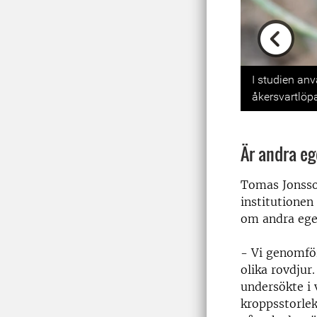
Previou
I studien anv
åkersvartlöp
Är andra eg
Tomas Jonsso
institutionen
om andra egen
- Vi genomfö
olika rovdjur
undersökte i 
kroppsstorlek