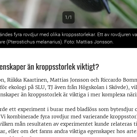
1/1
s
ändes fyra rovdjur med olika kroppsstorlekar. Ett av rovdjuren va
are (Pterostichus melanarius). Foto: Mattias Jonsson.
enskaper än kroppsstorlek viktigt?
n, Riikka Kaartinen, Mattias Jonsson och Riccardo Bom
 för ekologi på SLU, TJ även från Högskolan i Skövde), vi
skaper än kroppsstorlek är viktiga i mer komplexa näri
rde ett experiment i burar med bladlöss som bytesdjur 
. Vi kombinerade fyra rovdjur med varierande kroppsstor
vilken mån resultaten av experimentet kunde relateras ti
ar, eller om det fanns andra viktiga egenskaper hos art