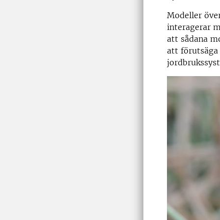
Modeller öve
interagerar m
att sådana mo
att förutsäga
jordbrukssyst