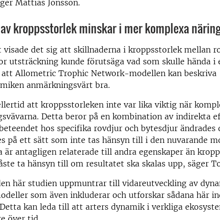
ger Mattias Jonsson.
av kroppsstorlek minskar i mer komplexa närin
isade det sig att skillnaderna i kroppsstorlek mellan r
tor utsträckning kunde förutsäga vad som skulle hända i
r att Allometric Trophic Network-modellen kan beskriva
miken anmärkningsvärt bra.
llertid att kroppsstorleken inte var lika viktig när komp
gsvävarna. Detta beror på en kombination av indirekta ef
beteendet hos specifika rovdjur och bytesdjur ändrades d
s på ett sätt som inte tas hänsyn till i den nuvarande m
a är antagligen relaterade till andra egenskaper än kropp
ste ta hänsyn till om resultatet ska skalas upp, säger 
den här studien uppmuntrar till vidareutveckling av dyn
deller som även inkluderar och utforskar sådana här in
etta kan leda till att arters dynamik i verkliga ekosyst
e över tid.