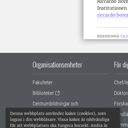
Riccardo Bom
Institutionen
riccardo.bom
SIDANSVARIG:
CAJ
Organisationsenheter
För d
Fakulteter
Chef/l
Biblioteket
Doktor
Centrumbildningar och
Forska
samarbetsprojekt
Denna webbplats använder kakor (cookies), som
Handlä
lagras i din webbläsare. Vissa kakor är nödvändiga
Gemensamma verksamhetsstödet
Kommu
för att webbplatsen ska fungera korrekt. Andra är