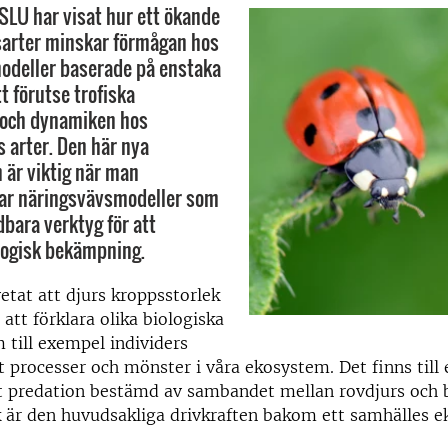
 SLU har visat hur ett ökande
sarter minskar förmågan hos
odeller baserade på enstaka
t förutse trofiska
 och dynamiken hos
 arter. Den här nya
 är viktig när man
lar näringsvävsmodeller som
dbara verktyg för att
logisk bekämpning.
vetat att djurs kroppsstorlek
l att förklara olika biologiska
till exempel individers
t processer och mönster i våra ekosystem. Det finns till
t predation bestämd av sambandet mellan rovdjurs och 
 är den huvudsakliga drivkraften bakom ett samhälles e