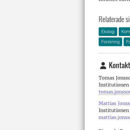
Relaterade si
Ekologi
Komp
Forskning
F
Kontakt
Tomas Jonsso
Institutionen
tomas.jonsso
Mattias Jons
Institutionen
mattias.jons