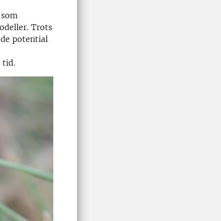
r som
deller. Trots
 de potential
tid.