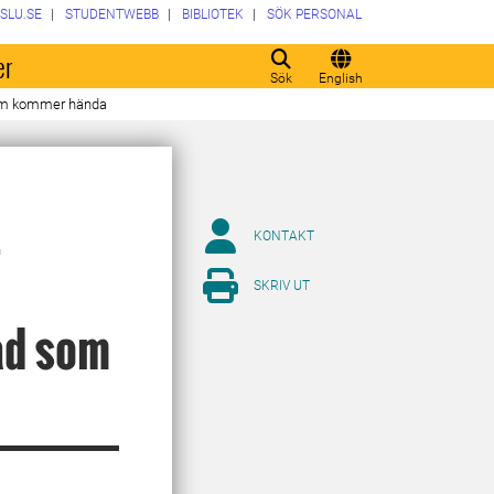
SLU.SE
STUDENTWEBB
BIBLIOTEK
SÖK PERSONAL
er
Sök
English
 som kommer hända
t
KONTAKT
SKRIV UT
ad som