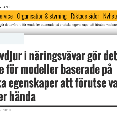
e på SLU
ervice
Organisation & styrning
Riktade sidor
Nyhet
ar gör det svårare för modeller baserade på enstaka egenskaper att förutse vad
ovdjur i näringsvävar gör de
e för modeller baserade på
a egenskaper att förutse v
r hända
AJ 2018