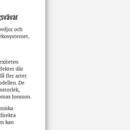
gsvävar
ovdjur och
 ekosystemet.
lexiteten
fekter där
å fler arter
odellen. De
sstorlek,
Tomas Jonsson.
amiska
direkta
em kan