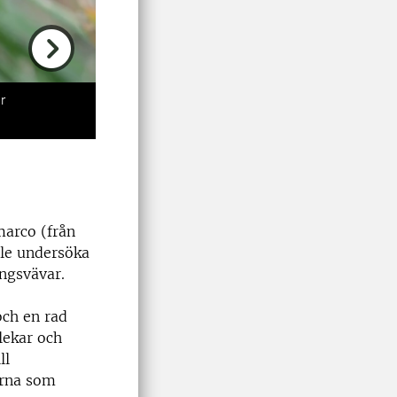
Next
r
marco (från
lle undersöka
ngsvävar.
och en rad
lekar och
ll
erna som