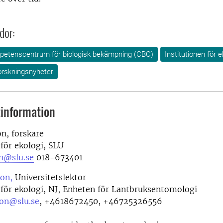
dor:
etenscentrum för biologisk bekämpning (CBC)
Institutionen för e
orskningsnyheter
information
n, forskare
 för ekologi, SLU
n@slu.se
018-673401
son,
Universitetslektor
 för ekologi, NJ, Enheten för Lantbruksentomologi
son@slu.se
,
+4618672450, +46725326556