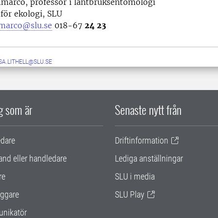
marco, professor i lantbruksentomologi
 för ekologi, SLU
marco@slu.se
018-67
24 23
SA.LITHELL@SLU.SE
ig som är
Senaste nytt från
edare
Driftinformation
and eller handledare
Lediga anställningar
re
SLU i media
ggare
SLU Play
nikatör