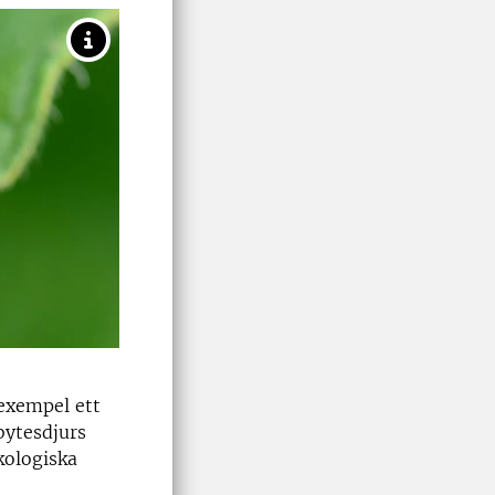
 exempel ett
bytesdjurs
kologiska