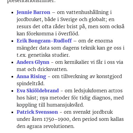
presentationsfilmer:
Jennie Barron
– om vattenhushållning i
jordbruket, både i Sverige och globalt; en
resurs det ofta råder brist på, men som också
kan förekomma i överflöd.
Erik Bongcam-Rudloff
– om de enorma
mängder data som dagens teknik kan ge oss i
t.ex. genetiska studier.
Anders Glynn
- om kemikalier vi får i oss via
mat och dricksvatten.
Anna Rising
- om tillverkning av konstgjord
spindeltråd.
Eva Skiöldebrand
- om ledsjukdomen artros
hos häst; nya metoder för tidig diagnos, med
koppling till humansjukvård.
Patrick Svensson
- om svenskt jordbruk
under åren 1750–1900, den period som kallas
den agrara revolutionen.