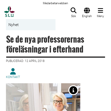
Medarbetarwebben
Till startsida
Sök
English
Meny
Nyhet
Se de nya professorernas
föreläsningar i efterhand
PUBLICERAD: 12 APRIL 2018
KONTAKT