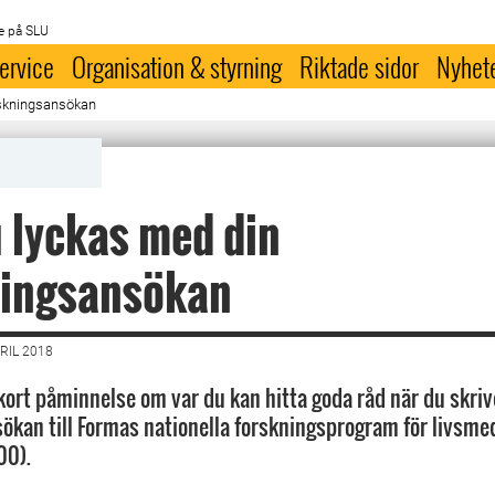
e på SLU
ervice
Organisation & styrning
Riktade sidor
Nyhet
rskningsansökan
 lyckas med din
ningsansökan
RIL 2018
 kort påminnelse om var du kan hitta goda råd när du skriv
ökan till Formas nationella forskningsprogram för livsme
00).