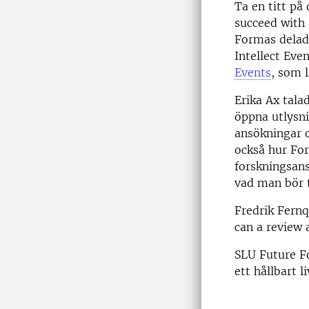
Ta en titt p
succeed with 
Formas delade
Intellect Eve
Events
, som 
Erika Ax tal
öppna utlysni
ansökningar 
också hur For
forskningsans
vad man bör t
Fredrik Fernq
can a review 
SLU Future Fo
ett hållbart 