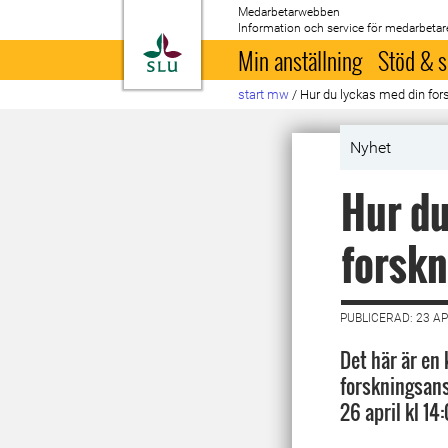
Medarbetarwebben
Information och service för medarbetar
Till startsida
Min anställning
Stöd & s
start mw
/
Hur du lyckas med din fo
Nyhet
Hur du
forsk
PUBLICERAD: 23 AP
Det här är en
forskningsans
26 april kl 14: