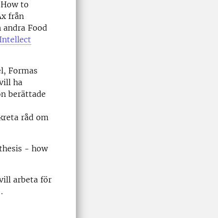
 ”How to
Ax från
n andra Food
Intellect
el, Formas
ill ha
on berättade
nkreta råd om
thesis - how
ill arbeta för
.