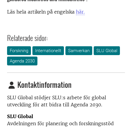
Läs hela artikeln på engelska
här.
Relaterade sidor:
Forskning
Internationellt
Samverkan
SLU Global
Agenda 2030
Kontaktinformation
SLU Global stödjer SLU:s arbete för global
utveckling för att bidra till Agenda 2030.
SLU Global
Avdelningen för planering och forskningsstöd