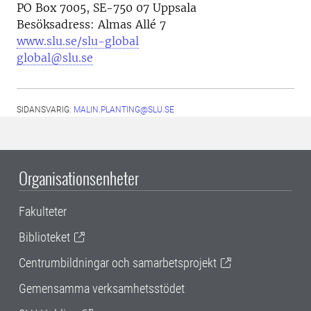
PO Box 7005, SE-750 07 Uppsala
Besöksadress: Almas Allé 7
www.slu.se/slu-global
global@slu.se
SIDANSVARIG:
MALIN.PLANTING@SLU.SE
Organisationsenheter
Fakulteter
Biblioteket
Centrumbildningar och samarbetsprojekt
Gemensamma verksamhetsstödet