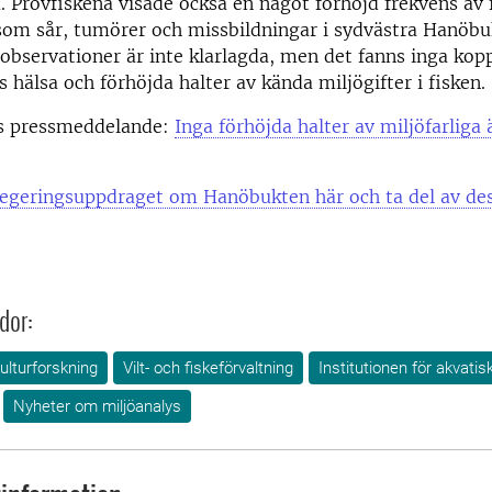
 Provfiskena visade också en något förhöjd frekvens av
som sår, tumörer och missbildningar i sydvästra Hanöbu
bservationer är inte klarlagda, men det fanns inga kop
s hälsa och förhöjda halter av kända miljögifter i fisken.
s pressmeddelande:
Inga förhöjda halter av miljöfarliga
regeringsuppdraget om Hanöbukten här och ta del av de
dor:
ulturforskning
Vilt- och fiskeförvaltning
Institutionen för akvatis
Nyheter om miljöanalys