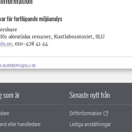
information
ar för fortlöpande miljöanalys
forskare
 för akvatiska resurser, Kustlaboratoriet, SLU
lu.se
, 010-478 41 44
IA.BUREBORN@SLU.SE
ig som är
Senaste nytt från
edare
Driftinformation
and eller handledare
Lediga anställningar