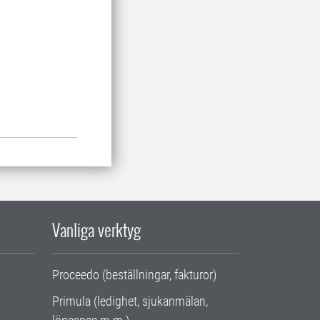
Vanliga verktyg
Proceedo (beställningar, fakturor)
Primula (ledighet, sjukanmälan,