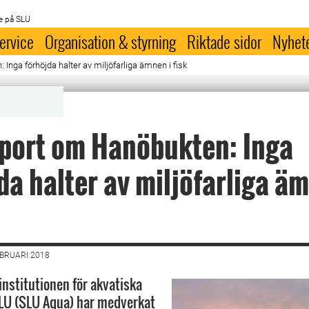
e på SLU
ervice
Organisation & styrning
Riktade sidor
Nyhet
Inga förhöjda halter av miljöfarliga ämnen i fisk
port om Hanöbukten: Inga
da halter av miljöfarliga äm
EBRUARI 2018
institutionen för akvatiska
SLU (SLU Aqua) har medverkat