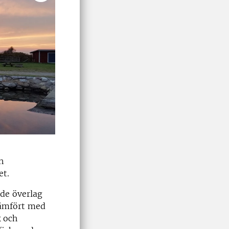
n
et.
de överlag
 jämfört med
k och