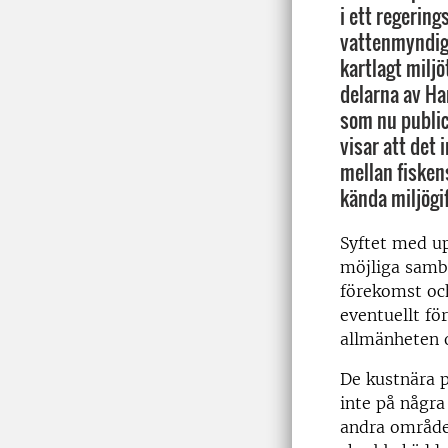
i ett regering
vattenmyndig
kartlagt miljö
delarna av Ha
som nu public
visar att det 
mellan fisken
kända miljögif
Syftet med u
möjliga samb
förekomst och
eventuellt fö
allmänheten o
De kustnära 
inte på några
andra områden