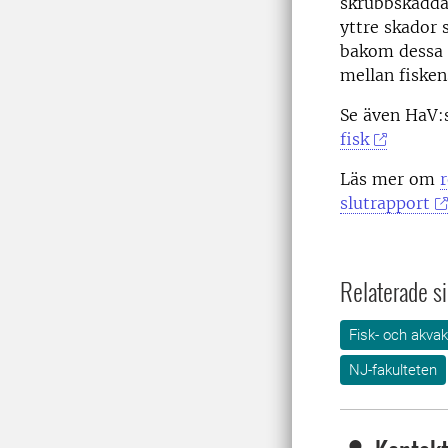
skrubbskädda.
yttre skador 
bakom dessa o
mellan fisken
Se även HaV:
fisk
Läs mer om
slutrapport
Relaterade si
Fisk- och akvak
NJ-fakulteten