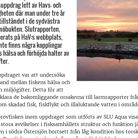
suppdrag lett av Havs- och
heten där man under tre år
tillståndet i de sydvästra
nöbukten. Slutrapporten,
erats på HaV:s webbplats,
inte finns några kopplingar
s hälsa och förhöjda halter av
ter.
ppdraget var att undersöka
and mellan fiskens hälsa och
 miljögifter. Detta för att
rklara de bakomliggande orsakerna till larmrapporter frå
m skadad fisk, fiskflykt och illaluktande vatten i områd
provfisken inom uppdraget som utförts av SLU Aqua visa
 stora avvikelser i fisksamhällets struktur och funktion
 i södra Östersjön bortsett från låg kondition hos tors