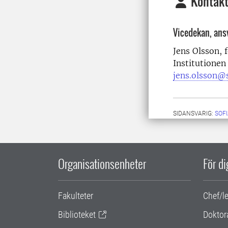
Kontakt
Vicedekan, ansv
Jens Olsson, 
Institutionen
jens.olsson@s
SIDANSVARIG:
SOF
Organisationsenheter
För d
Fakulteter
Chef/l
Biblioteket
Doktor