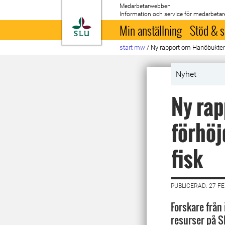
Medarbetarwebben
Information och service för medarbetar
Till startsida
Min anställning
Stöd & s
start mw
/
Ny rapport om Hanöbukten: 
Nyhet
Ny rap
förhöj
fisk
PUBLICERAD: 27 F
Forskare från 
resurser på 