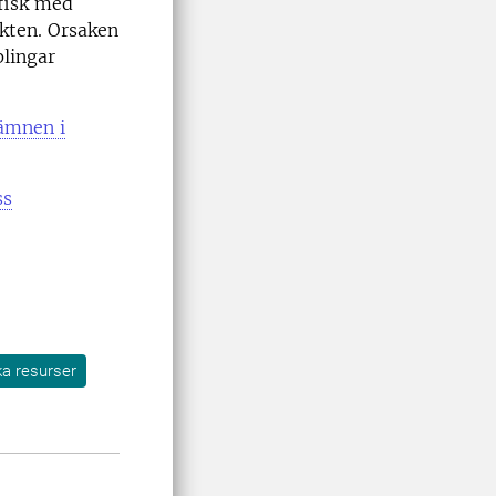
 fisk med
kten. Orsaken
plingar
 ämnen i
ss
ka resurser