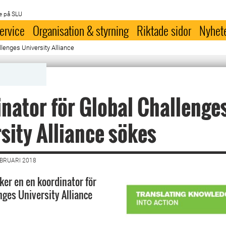
e på SLU
ervice
Organisation & styrning
Riktade sidor
Nyhet
llenges University Alliance
nator för Global Challenge
sity Alliance sökes
EBRUARI 2018
ker en en koordinator för
nges University Alliance