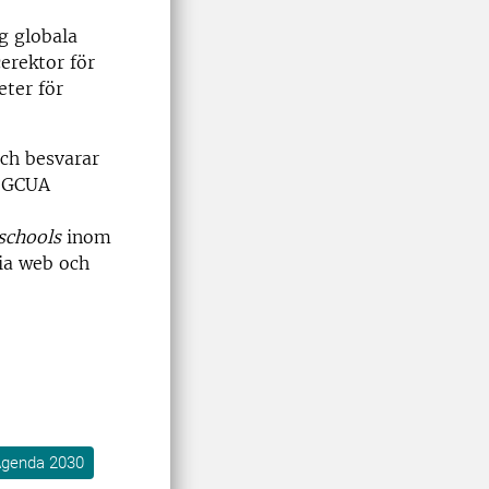
g globala
erektor för
eter för
och besvarar
r GCUA
schools
inom
via web och
genda 2030