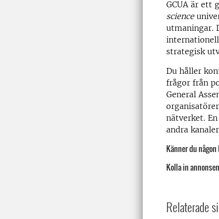
GCUA är ett g
science
univer
utmaningar. D
internationel
strategisk ut
Du håller kon
frågor från 
General Assem
organisatöre
nätverket. En
andra kanaler
Känner du någon l
Kolla in annonse
Relaterade si