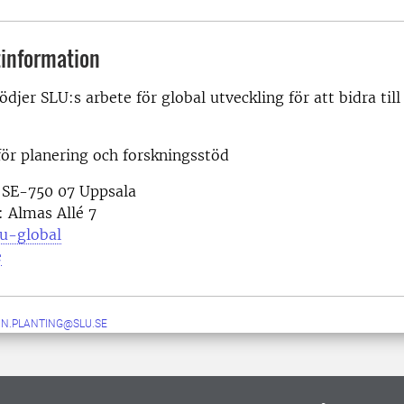
information
ödjer SLU:s arbete för global utveckling för att bidra til
ör planering och forskningsstöd
 SE-750 07 Uppsala
 Almas Allé 7
lu-global
e
IN.PLANTING@SLU.SE