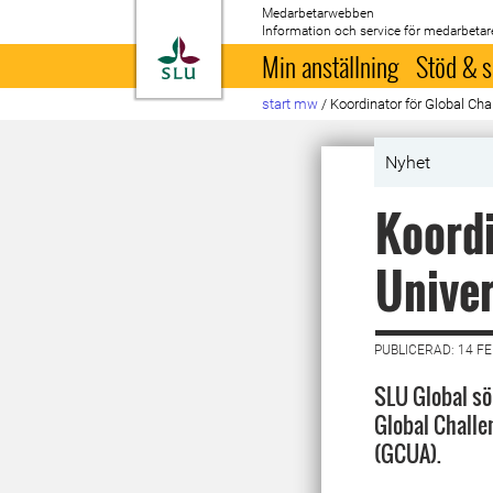
Medarbetarwebben
Information och service för medarbetar
Till startsida
Min anställning
Stöd & s
start mw
/
Koordinator för Global Cha
Nyhet
Koordi
Univer
PUBLICERAD: 14 F
SLU Global sö
Global Challe
(GCUA).