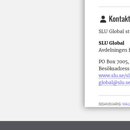
Kontakt
SLU Global st
SLU Global
Avdelningen f
PO Box 7005,
Besöksadress:
www.slu.se/s
global@slu.s
SIDANSVARIG:
MAL