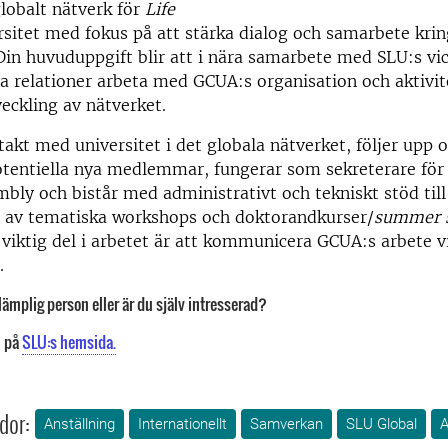
lobalt nätverk för
Life
sitet med fokus på att stärka dialog och samarbete krin
in huvuduppgift blir att i nära samarbete med SLU:s vic
la relationer arbeta med GCUA:s organisation och aktivit
veckling av nätverket.
takt med universitet i det globala nätverket, följer upp 
potentiella nya medlemmar, fungerar som sekreterare fö
bly och bistår med administrativt och tekniskt stöd till
r av tematiska workshops och doktorandkurser/
summer 
 viktig del i arbetet är att kommunicera GCUA:s arbete 
.
ämplig person eller är du själv intresserad?
n på
SLU:s hemsida.
dor:
Anställning
Internationellt
Samverkan
SLU Global
A