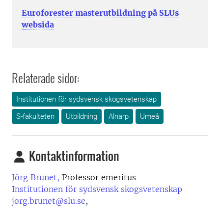
Euroforester masterutbildning på SLUs
websida
Relaterade sidor:
Institutionen för sydsvensk skogsvetenskap
S-fakulteten
Utbildning
Alnarp
Umeå
Kontaktinformation
Jörg Brunet,
Professor emeritus
Institutionen för sydsvensk skogsvetenskap
jorg.brunet@slu.se
,