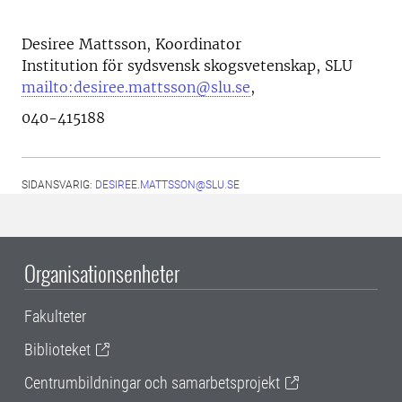
Desiree Mattsson, Koordinator
Institution för sydsvensk skogsvetenskap, SLU
mailto:desiree.mattsson@slu.se
,
040-415188
SIDANSVARIG:
DESIREE.MATTSSON@SLU.SE
Organisationsenheter
Fakulteter
Biblioteket
Centrumbildningar och samarbetsprojekt