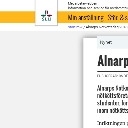
Medarbetarwebben
Information och service för medarbetar
Till startsida
Min anställning
Stöd & s
start mw
/
Alnarps Nötköttsdag 2018
Nyhet
Alnar
PUBLICERAD: 06 D
Alnarps Nötkö
nötköttsföreta
studenter, fo
inom nötkött
Inriktningen 