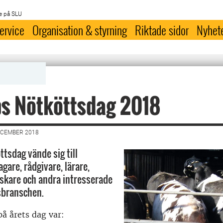
e på SLU
ervice
Organisation & styrning
Riktade sidor
Nyhet
ps Nötköttsdag 2018
ECEMBER 2018
ttsdag vände sig till
gare, rådgivare, lärare,
rskare och andra intresserade
sbranschen.
på årets dag var: