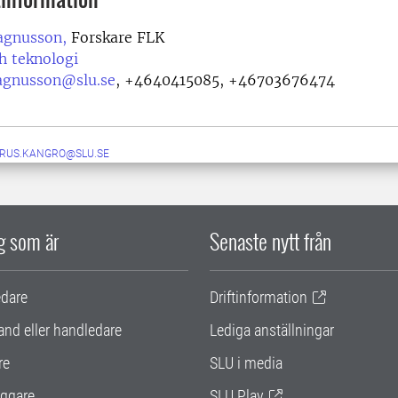
agnusson,
Forskare FLK
h teknologi
agnusson@slu.se
,
+4640415085, +46703676474
RUS.KANGRO@SLU.SE
ig som är
Senaste nytt från
edare
Driftinformation
and eller handledare
Lediga anställningar
re
SLU i media
ggare
SLU Play