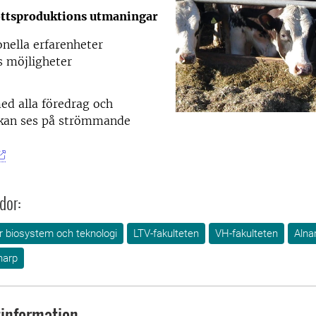
ttsproduktions utmaningar
onella erfarenheter
s möjligheter
ed alla föredrag och
 kan ses på strömmande
dor:
ör biosystem och teknologi
LTV-fakulteten
VH-fakulteten
Alna
narp
information