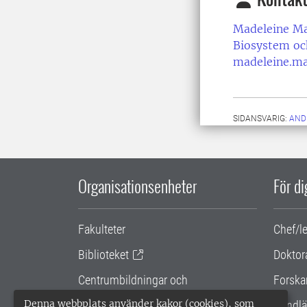
Madeleine M
Biosystem oc
madeleine.m
SIDANSVARIG:
AND
Organisationsenheter
För d
Fakulteter
Chef/l
Biblioteket
Doktor
Centrumbildningar och
Forska
samarbetsprojekt
Denna webbplats använder kakor (cookies), som
Handlä