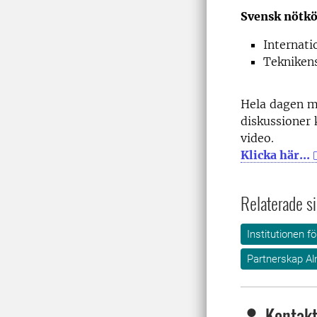
Svensk nötkö
Internati
Tekniken
Hela dagen m
diskussioner
video.
Klicka här...
Relaterade si
Institutionen f
Partnerskap Al
Kontakt