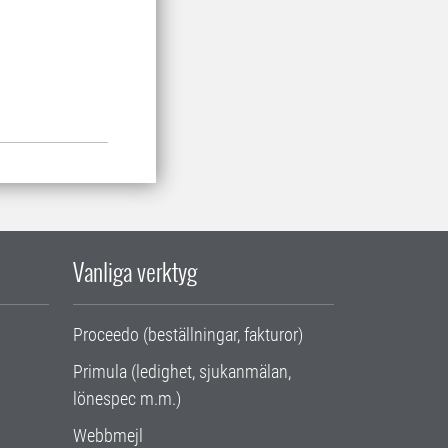
Vanliga verktyg
Proceedo (beställningar, fakturor)
Primula (ledighet, sjukanmälan,
lönespec m.m.)
Webbmejl