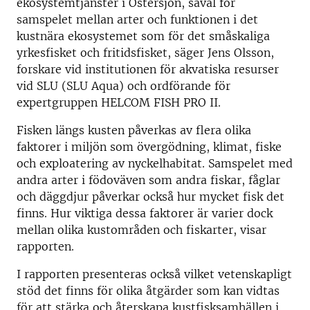
ekosystemtjänster i Östersjön, såväl för
samspelet mellan arter och funktionen i det
kustnära ekosystemet som för det småskaliga
yrkesfisket och fritidsfisket, säger Jens Olsson,
forskare vid institutionen för akvatiska resurser
vid SLU (SLU Aqua) och ordförande för
expertgruppen HELCOM FISH PRO II.
Fisken längs kusten påverkas av flera olika
faktorer i miljön som övergödning, klimat, fiske
och exploatering av nyckelhabitat. Samspelet med
andra arter i födoväven som andra fiskar, fåglar
och däggdjur påverkar också hur mycket fisk det
finns. Hur viktiga dessa faktorer är varier dock
mellan olika kustområden och fiskarter, visar
rapporten.
I rapporten presenteras också vilket vetenskapligt
stöd det finns för olika åtgärder som kan vidtas
för att stärka och återskapa kustfisksamhällen i