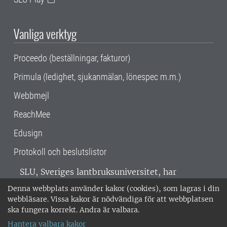
Vanliga verktyg
Proceedo (beställningar, fakturor)
Primula (ledighet, sjukanmälan, lönespec m.m.)
Webbmejl
ReachMee
Edusign
Protokoll och beslutslistor
SLU, Sveriges lantbruksuniversitet, har
verksamhet över hela Sverige. Huvudorter är
Denna webbplats använder kakor (cookies), som lagras i din
Alnarp, Uppsala och Umeå.
SLU är
webbläsare. Vissa kakor är nödvändiga för att webbplatsen
miljöcertifierat enligt ISO 14001. •
Telefon:
ska fungera korrekt. Andra är valbara.
018-67 10 00 • Org nr: 202100-2817 •
Om
Hantera valbara kakor