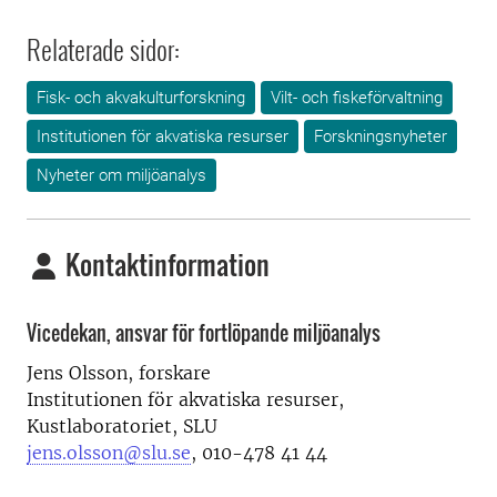
Relaterade sidor:
Fisk- och akvakulturforskning
Vilt- och fiskeförvaltning
Institutionen för akvatiska resurser
Forskningsnyheter
Nyheter om miljöanalys
Kontaktinformation
Vicedekan, ansvar för fortlöpande miljöanalys
Jens Olsson, forskare
Institutionen för akvatiska resurser,
Kustlaboratoriet, SLU
jens.olsson@slu.se
, 010-478 41 44