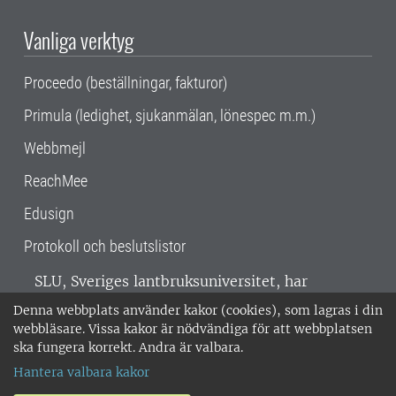
Vanliga verktyg
Proceedo (beställningar, fakturor)
Primula (ledighet, sjukanmälan, lönespec m.m.)
Webbmejl
ReachMee
Edusign
Protokoll och beslutslistor
SLU, Sveriges lantbruksuniversitet, har
verksamhet över hela Sverige. Huvudorter är
Denna webbplats använder kakor (cookies), som lagras i din
Alnarp, Uppsala och Umeå.
SLU är
webbläsare. Vissa kakor är nödvändiga för att webbplatsen
miljöcertifierat enligt ISO 14001. •
Telefon:
ska fungera korrekt. Andra är valbara.
018-67 10 00 • Org nr: 202100-2817 •
Om
Hantera valbara kakor
medarbetarwebben
•
SLU:s fakturaadress
•