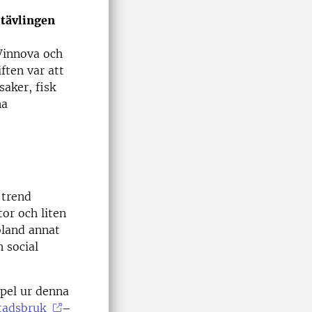
 tävlingen
Vinnova och
ften var att
saker, fisk
na
 trend
or och liten
bland annat
h social
mpel ur denna
tadsbruk
–