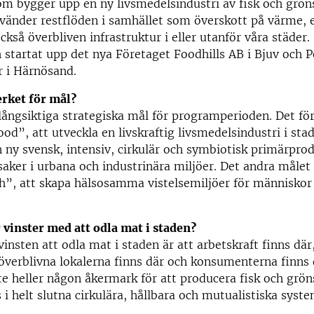
om bygger upp en ny livsmedelsindustri av fisk och gröns
nvänder restflöden i samhället som överskott på värme, el
ckså överbliven infrastruktur i eller utanför våra städer.
 startat upp det nya Företaget Foodhills AB i Bjuv och 
r i Härnösand.
erket för mål?
 långsiktiga strategiska mål för programperioden. Det fö
d”, att utveckla en livskraftig livsmedelsindustri i stade
 ny svensk, intensiv, cirkulär och symbiotisk primärpro
saker i urbana och industrinära miljöer. Det andra målet
”, att skapa hälsosamma vistelsemiljöer för människor 
r vinster med att odla mat i staden?
insten att odla mat i staden är att arbetskraft finns där
 överblivna lokalerna finns där och konsumenterna finns 
te heller någon åkermark för att producera fisk och grön
s i helt slutna cirkulära, hållbara och mutualistiska syst