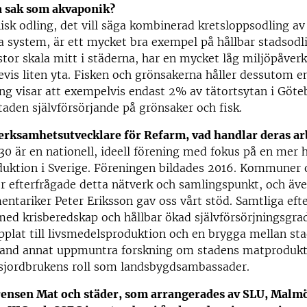
 sak som akvaponik?
sk odling, det vill säga kombinerad kretsloppsodling av 
na system, är ett mycket bra exempel på hållbar stadsodl
stor skala mitt i städerna, har en mycket låg miljöpåver
evis liten yta. Fisken och grönsakerna håller dessutom en
ng visar att exempelvis endast 2% av tätortsytan i Göt
staden självförsörjande på grönsaker och fisk.
verksamhetsutvecklare för Refarm, vad handlar deras a
 är en nationell, ideell förening med fokus på en mer h
uktion i Sverige. Föreningen bildades 2016. Kommuner 
r efterfrågade detta nätverk och samlingspunkt, och äv
ntariker Peter Eriksson gav oss vårt stöd. Samtliga efte
med krisberedskap och hållbar ökad självförsörjningsgrad
pplat till livsmedelsproduktion och en brygga mellan sta
bland annat uppmuntra forskning om stadens matprodukt
dsjordbrukens roll som landsbygdsambassader.
ensen Mat och städer, som arrangerades av SLU, Malm