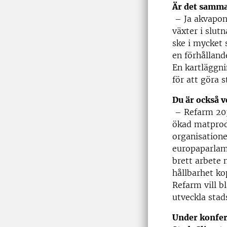
Är det samma
– Ja akvaponi
växter i slut
ske i mycket 
en förhålland
En kartläggni
för att göra 
Du är också 
– Refarm 2030
ökad matprod
organisatione
europaparlame
brett arbete 
hållbarhet ko
Refarm vill 
utveckla sta
Under konfer