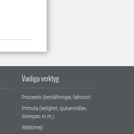
Vanliga verktyg
Proceedo (beställningar, fakturor)
Primula (ledighet, sjukanmälan,
lönespec m.m.)
Webbmejl