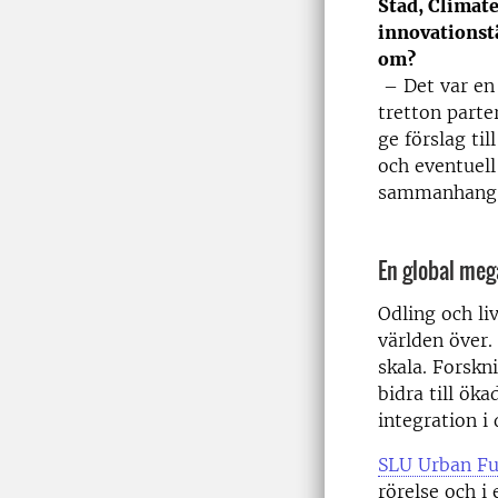
Stad, Climate
innovationst
om?
– Det var en
tretton parte
ge förslag ti
och eventuell
sammanhang
En global me
Odling och li
världen över.
skala. Forskn
bidra till öka
integration i
SLU Urban Fu
rörelse och i