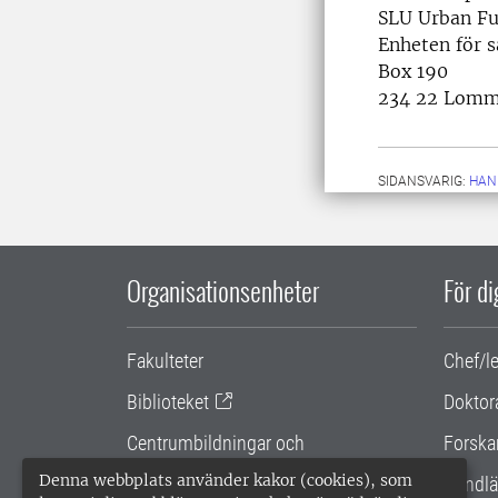
SLU Urban Fu
Enheten för 
Box 190
234 22 Lom
SIDANSVARIG:
HAN
Organisationsenheter
För d
Fakulteter
Chef/l
Biblioteket
Doktor
Centrumbildningar och
Forska
samarbetsprojekt
Denna webbplats använder kakor (cookies), som
Handlä