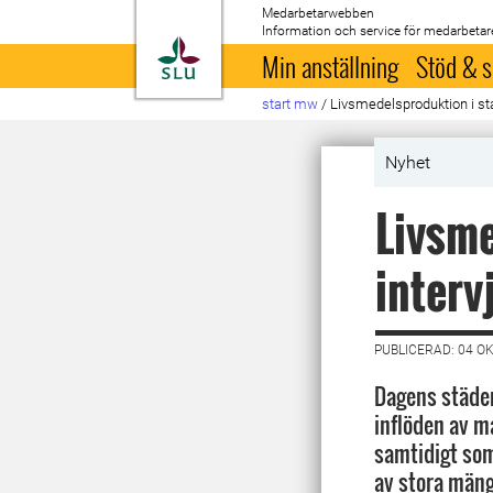
Medarbetarwebben
Information och service för medarbetar
Till startsida
Min anställning
Stöd & s
start mw
/
Livsmedelsproduktion i st
Nyhet
Livsme
interv
PUBLICERAD: 04 O
Dagens städer
inflöden av ma
samtidigt som
av stora mäng