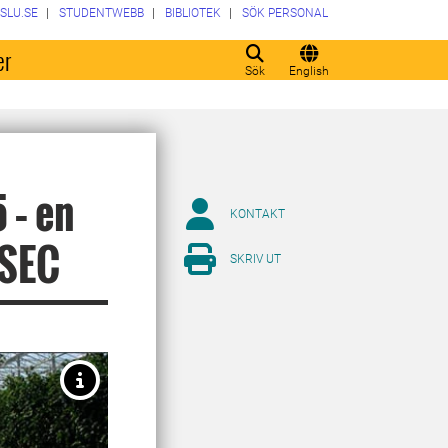
SLU.SE
STUDENTWEBB
BIBLIOTEK
SÖK PERSONAL
er
Sök
English
 – en
KONTAKT
SSEC
SKRIV UT