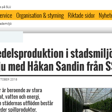
e på SLU
ervice
Organisation & styrning
Riktade sidor
Nyhet
adsmiljö
delsproduktion i stadsmiljö
ju med Håkan Sandin från 
KTOBER 2018
 är beroende av stora
t, vatten och energi,
 städernas utflöden består
der spillprodukter,