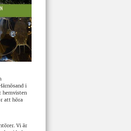
h
 Härnösand i
är hemvisten
r att höra
törer. Vi är