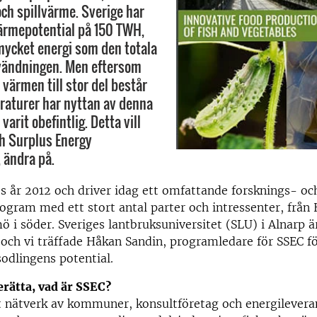
och spillvärme. Sverige har
värmepotential på 150 TWH,
 mycket energi som den totala
vändningen. Men eftersom
värmen till stor del består
raturer har nyttan av denna
 varit obefintlig. Detta vill
h Surplus Energy
 ändra på.
s år 2012 och driver idag ett omfattande forsknings- oc
ogram med ett stort antal parter och intressenter, från
mö i söder. Sveriges lantbruksuniversitet (SLU) i Alnarp 
 och vi träffade Håkan Sandin, programledare för SSEC fö
odlingens potential.
rätta, vad är SSEC?
t nätverk av kommuner, konsultföretag och energileveran