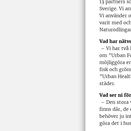
13 partners s
Sverige. Vi a
Vi använder o
varit med och
Naturodlinga
Vad har nätv
–
Vi har två
om ”Urban Foo
möjliggöra en
fisk och grön
”Urban Health
städer.
Vad ser ni fö
–
Den stora v
finns där, de
behöver ju in
göra det i hu