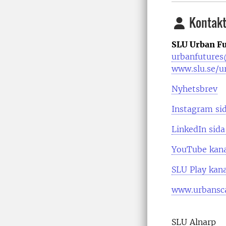
Kontakt
SLU Urban Fu
urbanfutures
www.slu.se/u
Nyhetsbrev
Instagram si
LinkedIn sida
YouTube kan
SLU Play kana
www.urbansca
SLU Alnarp