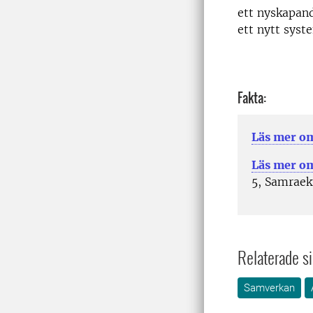
ett nyskapan
ett nytt syst
Fakta:
Läs mer o
Läs mer om
5, Samraek
Relaterade si
Samverkan