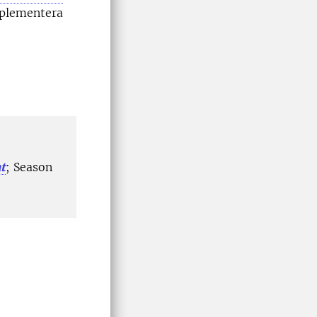
mplementera
t
; Season