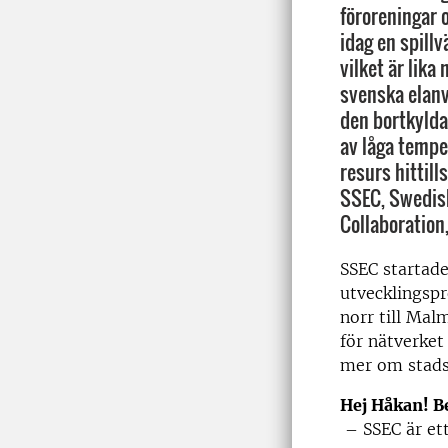
föroreningar 
idag en spill
vilket är lika
svenska elan
den bortkylda 
av låga tempe
resurs hittills
SSEC, Swedis
Collaboration,
SSEC startade
utvecklingspr
norr till Mal
för nätverket
mer om stads
Hej Håkan! Be
–
SSEC är et