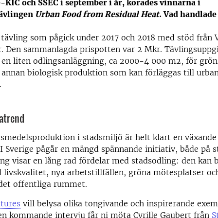
-KIC och SSEC i september i år, korades vinnarna i
ävlingen
Urban Food from Residual Heat
. Vad handlade
 tävling som pågick under 2017 och 2018 med stöd från 
r. Den sammanlagda prispotten var 2 Mkr. Tävlingsuppgi
ll en liten odlingsanläggning, ca 2000-4 000 m2, för grön
 annan biologisk produktion som kan förläggas till urba
.
gatrend
vsmedelsproduktion i stadsmiljö är helt klart en växande
 I Sverige pågår en mängd spännande initiativ, både på st
ing visar en lång rad fördelar med stadsodling: den kan 
d livskvalitet, nya arbetstillfällen, gröna mötesplatser oc
 det offentliga rummet.
tures
vill belysa olika tongivande och inspirerande exe
 en kommande intervju får ni möta Cyrille Gaubert från
S