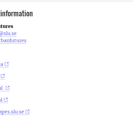
information
tures
@slu.se
rbanfutures
da
al
l
pes.slu.se