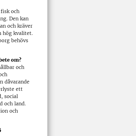
fisk och
ing. Den kan
kan och kräver
 hög kvalitet.
eborg behövs
rbete om?
ållbar och
och
en dåvarande
rlyste ett
, social
d och land.
ion och
ö