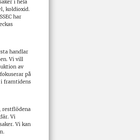
aker i hela
, koldioxid.
 SSEC har
Peckas
rsta handlar
n. Vi vill
duktion av
 fokuserar på
i framtidens
, restflödena
där. Vi
saker. Vi kan
em.