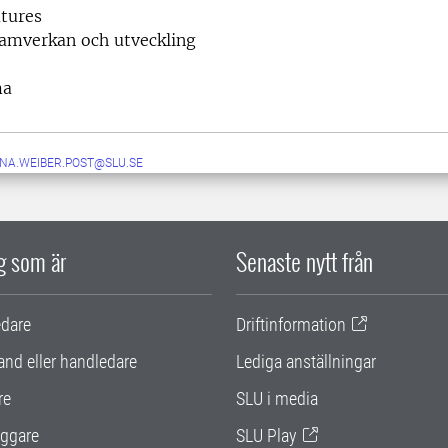
tures
samverkan och utveckling
ma
NA.WEIBER.POST@SLU.SE
ig som är
Senaste nytt från
edare
Driftinformation
and eller handledare
Lediga anställningar
re
SLU i media
ggare
SLU Play