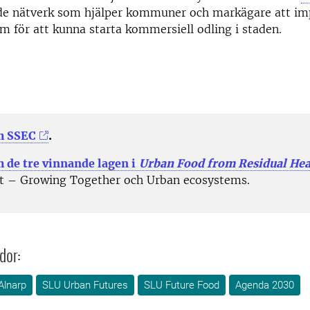
de nätverk som hjälper kommuner och markägare att i
em för att kunna starta kommersiell odling i staden.
m SSEC
.
 de tre vinnande lagen i
Urban Food from Residual Hea
t – Growing Together och Urban ecosystems.
dor:
Alnarp
SLU Urban Futures
SLU Future Food
Agenda 2030