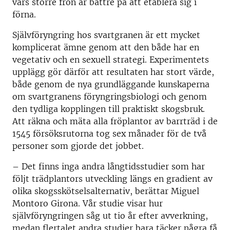
vars större frön är bättre på att etablera sig i
förna.
Självföryngring hos svartgranen är ett mycket
komplicerat ämne genom att den både har en
vegetativ och en sexuell strategi. Experimentets
upplägg gör därför att resultaten har stort värde,
både genom de nya grundläggande kunskaperna
om svartgranens föryngringsbiologi och genom
den tydliga kopplingen till praktiskt skogsbruk.
Att räkna och mäta alla fröplantor av barrträd i de
1545 försöksrutorna tog sex månader för de två
personer som gjorde det jobbet.
– Det finns inga andra långtidsstudier som har
följt trädplantors utveckling längs en gradient av
olika skogsskötselsalternativ, berättar Miguel
Montoro Girona. Vår studie visar hur
självföryngringen såg ut tio år efter avverkning,
medan flertalet andra studier bara täcker några få