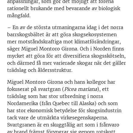
anpassningar, som gör det möjligt att förena
rationellt brukande med bevarande av biologisk
mångfald.
– En av de största utmaningarna idag i det norra
barrskogsbältet är att göra skogsekosystemen
mer motståndskraftiga mot klimatförändringar,
säger Miguel Montoro Girona. Och i Norden finns
mycket att göra för att diversifiera skogsskötseln,
och därmed få mer varierade skogar när det gäller
trädslag och åldersstruktur.
Miguel Montoro Girona och hans kollegor har
fokuserat på svartgran (
Picea mariana
), ett
trädslag som har stor utbredning i norra
Nordamerika (från Quebec till Alaska) och som
har stor ekonomisk betydelse för skogsindustrin
tack vare de utmärkta virkesegenskaperna.
Svartgranen är en skuggtålig art som i frånvaro
av brand främst föryngrar sig genom rotskott,