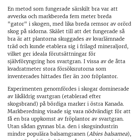
En metod som fungerade särskilt bra var att
avverka och markbereda fem meter breda
"gator" i skogen, med lika breda remsor av orörd
skog på sidorna. Skälet till att det fungerade så
bra är att plantorna skuggades av kvarlämnade
träd och kunde etablera sig i frilagd mineraljord,
vilket ger ideala förutsättningar för
självföryngring hos svartgran. I vissa av de åtta
kvadratmeter stora försöksrutorna som
inventerades hittades fler än 200 fröplantor.
Experimenten genomfördes i skogar dominerade
av likåldrig svartgran (etablerad efter
skogsbrand) på bördiga marker i östra Kanada.
Markberedning visade sig vara nödvändigt för att
få en bra uppkomst av fröplantor av svartgran.
Utan sådan gynnas bl.a. den i skogsindustrin
mindre populära balsamgranen (
Abies balsamea
),