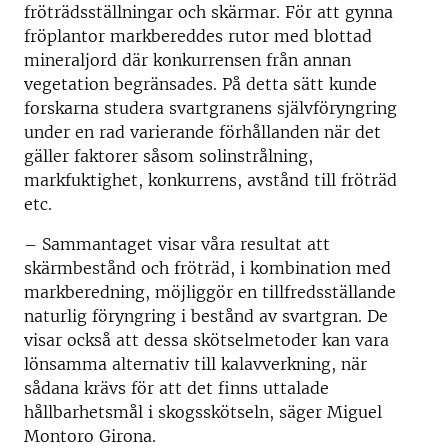
fröträdsställningar och skärmar. För att gynna
fröplantor markbereddes rutor med blottad
mineraljord där konkurrensen från annan
vegetation begränsades. På detta sätt kunde
forskarna studera svartgranens självföryngring
under en rad varierande förhållanden när det
gäller faktorer såsom solinstrålning,
markfuktighet, konkurrens, avstånd till fröträd
etc.
– Sammantaget visar våra resultat att
skärmbestånd och fröträd, i kombination med
markberedning, möjliggör en tillfredsställande
naturlig föryngring i bestånd av svartgran. De
visar också att dessa skötselmetoder kan vara
lönsamma alternativ till kalavverkning, när
sådana krävs för att det finns uttalade
hållbarhetsmål i skogsskötseln, säger Miguel
Montoro Girona.