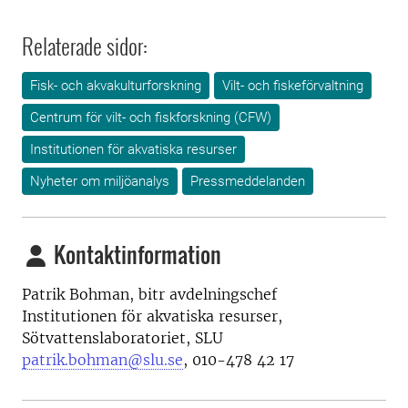
Relaterade sidor:
Fisk- och akvakulturforskning
Vilt- och fiskeförvaltning
Centrum för vilt- och fiskforskning (CFW)
Institutionen för akvatiska resurser
Nyheter om miljöanalys
Pressmeddelanden
Kontaktinformation
Patrik Bohman, bitr avdelningschef
Institutionen för akvatiska resurser,
Sötvattenslaboratoriet, SLU
patrik.bohman@slu.se
,
010-478 42 17