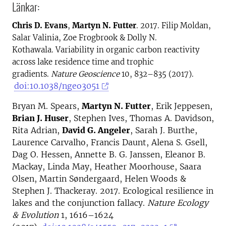
Länkar:
Chris D. Evans
,
Martyn N. Futter
. 2017. Filip Moldan,
Salar Valinia, Zoe Frogbrook & Dolly N.
Kothawala. Variability in organic carbon reactivity
across lake residence time and trophic
gradients.
Nature Geoscience
10, 832–835 (2017).
doi:10.1038/ngeo3051
Bryan M. Spears,
Martyn N. Futter
, Erik Jeppesen,
Brian J. Huser
, Stephen Ives, Thomas A. Davidson,
Rita Adrian,
David G. Angeler
, Sarah J. Burthe,
Laurence Carvalho, Francis Daunt, Alena S. Gsell,
Dag O. Hessen, Annette B. G. Janssen, Eleanor B.
Mackay, Linda May, Heather Moorhouse, Saara
Olsen, Martin Søndergaard, Helen Woods &
Stephen J. Thackeray. 2017. Ecological resilience in
lakes and the conjunction fallacy.
Nature Ecology
& Evolution
1, 1616–1624