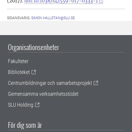
(2017).
doi:10.1038/s41559-017-0333-1
SIDANSVARIG:
SIMON.HALLSTAN@SLU.SE
Organisationsenheter
Fakulteter
Biblioteket
Centrumbildningar och samarbetsprojekt
Gemensamma verksamhetsstödet
SLU Holding
För dig som är