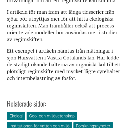
förvarningar om att ett regimskifte kan komma.
I artikeln för man fram att långa tidsserier från
sjöar bör utnyttjas mer för att hitta ekologiska
regimskiften. Man framhåller också att process-
orienterade modeller bör användas mer i studier
av regimskiften.
Ett exempel i artikeln hämtas från mätningar i
sjön Härsvatten i Västra Götalands län. Här ledde
de stadigt ökande halterna av organiskt kol till ett
plötsligt regimskifte med mycket lägre syrehalter
och internbelastning av fosfor.
Relaterade sidor:
Ekologi
Geo- och miljövetenskap
Institutionen för vatten och miljö
Forskningsnyheter