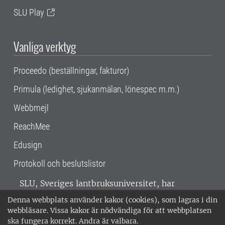
SLU Play
Vanliga verktyg
Proceedo (beställningar, fakturor)
Primula (ledighet, sjukanmälan, lönespec m.m.)
Webbmejl
ReachMee
Edusign
Protokoll och beslutslistor
SLU, Sveriges lantbruksuniversitet, har
verksamhet över hela Sverige. Huvudorter är
Denna webbplats använder kakor (cookies), som lagras i din
Alnarp, Uppsala och Umeå.
SLU är
webbläsare. Vissa kakor är nödvändiga för att webbplatsen
miljöcertifierat enligt ISO 14001. •
Telefon:
ska fungera korrekt. Andra är valbara.