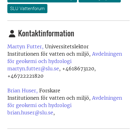
SLU Vattenforum
Kontaktinformation
Martyn Futter,
Universitetslektor
Institutionen för vatten och miljö,
Avdelningen
för geokemi och hydrologi
martyn.futter@slu.se
,
+4618673120,
+46722221820
Brian Huser,
Forskare
Institutionen för vatten och miljö,
Avdelningen
för geokemi och hydrologi
brian.huser@slu.se
,