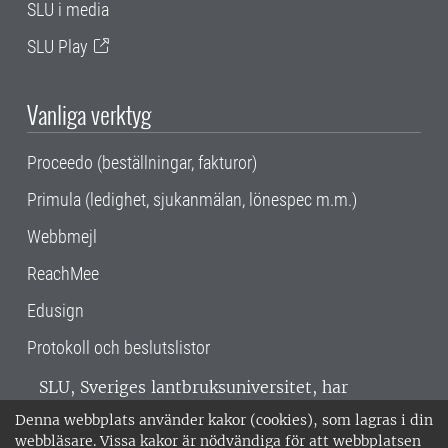
SLU i media
SLU Play
Vanliga verktyg
Proceedo (beställningar, fakturor)
Primula (ledighet, sjukanmälan, lönespec m.m.)
Webbmejl
ReachMee
Edusign
Protokoll och beslutslistor
SLU, Sveriges lantbruksuniversitet, har
verksamhet över hela Sverige. Huvudorter är
Denna webbplats använder kakor (cookies), som lagras i din
Alnarp, Uppsala och Umeå.
SLU är
webbläsare. Vissa kakor är nödvändiga för att webbplatsen