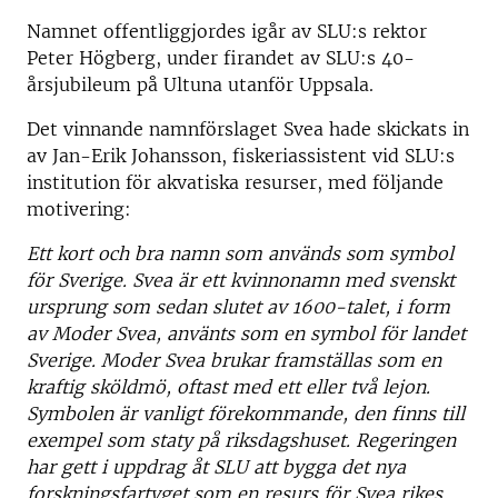
Namnet offentliggjordes igår av SLU:s rektor
Peter Högberg, under firandet av SLU:s 40-
årsjubileum på Ultuna utanför Uppsala.
Det vinnande namnförslaget Svea hade skickats in
av Jan-Erik Johansson, fiskeriassistent vid SLU:s
institution för akvatiska resurser, med följande
motivering:
Ett kort och bra namn som används som symbol
för Sverige. Svea är ett kvinnonamn med svenskt
ursprung som sedan slutet av 1600-talet, i form
av Moder Svea, använts som en symbol för landet
Sverige. Moder Svea brukar framställas som en
kraftig sköldmö, oftast med ett eller två lejon.
Symbolen är vanligt förekommande, den finns till
exempel som staty på riksdagshuset. Regeringen
har gett i uppdrag åt SLU att bygga det nya
forskningsfartyget som en resurs för Svea rikes