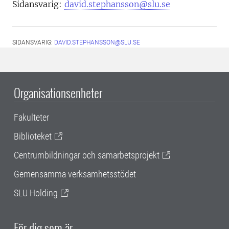
Sidansvarig:
david.stephansson@slu.se
SIDANSVARIG:
DAVID.STEPHANSSON@SLU.SE
Organisationsenheter
Fakulteter
Biblioteket
Centrumbildningar och samarbetsprojekt
Gemensamma verksamhetsstödet
SLU Holding
För dig som är