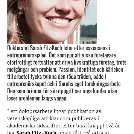
Doktorand Sarah Fitz-Koch letar efter essensens i
entreprenörssjälen. Det som gör att vissa företagare
oförtröttligt fortsätter att driva livskraftiga företag, trots
motgångar och problem. Passion, identitet och kärleken
till arbetet tycks tvinna den röda tråden, både i
entreprenörskapet och i Sarahs eget forskningsarbete.
Den som brinner för sin uppgift ser inga hinder utan
löser problemen längs vägen.
I ett doktorsarbete ingår publikation av
vetenskapliga artiklar som publiceras i
akademiska tidskrifter. Efter bara knappt två år
har
Sarah Fitz-Koch
redan fått två artiklar