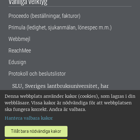
Vanliga verktyg
Proceedo (beställningar, fakturor)
Primula (ledighet, sjukanmälan, lönespec m.m.)
Webbmejl
ReachMee
Edusign
Protokoll och beslutslistor
SLU, Sveriges lantbruksuniversitet, har
verksamhet över hela Sverige. Huvudorter är
Denna webbplats använder kakor (cookies), som lagras i din
Alnarp, Uppsala och Umeå.
SLU är
webbläsare. Vissa kakor är nödvändiga för att webbplatsen
miljöcertifierat enligt ISO 14001. •
Telefon:
ska fungera korrekt. Andra är valbara.
018-67 10 00 • Org nr: 202100-2817 •
Om
Hantera valbara kakor
medarbetarwebben
•
SLU:s fakturaadress
•
Om SLU:s webbplatser
•
Vid KRIS
Tillåt bara nödvändiga kakor
•
Hantera kakor
•
Behandling av