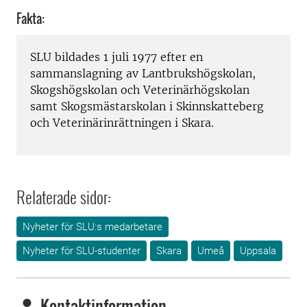
Fakta:
SLU bildades 1 juli 1977 efter en
sammanslagning av Lantbrukshögskolan,
Skogshögskolan och Veterinärhögskolan
samt Skogsmästarskolan i Skinnskatteberg
och Veterinärinrättningen i Skara.
Relaterade sidor:
Nyheter för SLU:s medarbetare
Nyheter för SLU-studenter
Skara
Umeå
Uppsala
Kontaktinformation