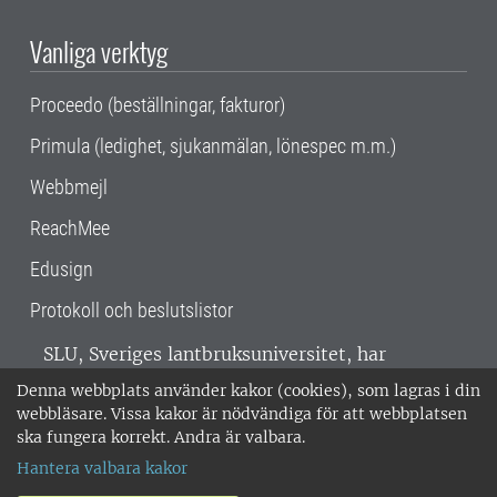
Vanliga verktyg
Proceedo (beställningar, fakturor)
Primula (ledighet, sjukanmälan, lönespec m.m.)
Webbmejl
ReachMee
Edusign
Protokoll och beslutslistor
SLU, Sveriges lantbruksuniversitet, har
verksamhet över hela Sverige. Huvudorter är
Denna webbplats använder kakor (cookies), som lagras i din
Alnarp, Uppsala och Umeå.
SLU är
webbläsare. Vissa kakor är nödvändiga för att webbplatsen
miljöcertifierat enligt ISO 14001. •
Telefon:
ska fungera korrekt. Andra är valbara.
018-67 10 00 • Org nr: 202100-2817 •
Om
Hantera valbara kakor
medarbetarwebben
•
SLU:s fakturaadress
•