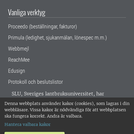
Vanliga verktyg
Proceedo (beställningar, fakturor)
Primula (ledighet, sjukanmälan, lönespec m.m.)
Webbmejl
ReachMee
Edusign
Protokoll och beslutslistor
SLU, Sveriges lantbruksuniversitet, har
verksamhet över hela Sverige. Huvudorter är
Denna webbplats använder kakor (cookies), som lagras i din
Alnarp, Uppsala och Umeå.
SLU är
webbläsare. Vissa kakor är nödvändiga för att webbplatsen
miljöcertifierat enligt ISO 14001. •
Telefon:
ska fungera korrekt. Andra är valbara.
018-67 10 00 • Org nr: 202100-2817 •
Om
Hantera valbara kakor
medarbetarwebben
•
SLU:s fakturaadress
•