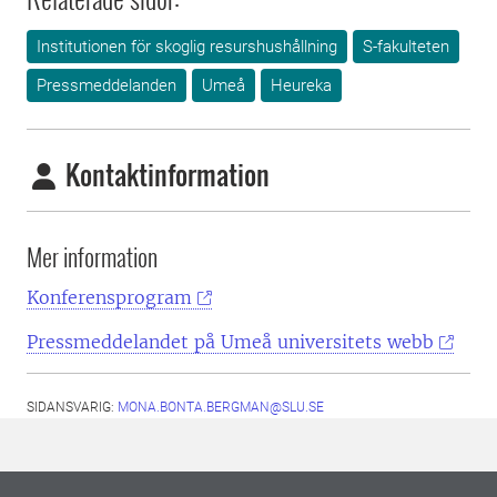
Institutionen för skoglig resurshushållning
S-fakulteten
Pressmeddelanden
Umeå
Heureka
Kontaktinformation
Mer information
Konferensprogram
Pressmeddelandet på Umeå universitets webb
SIDANSVARIG:
MONA.BONTA.BERGMAN@SLU.SE