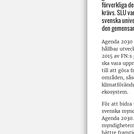
förverkliga d
krävs. SLU var
svenska univ
den gemensam
Agenda 2030 
hållbar utvec
2015 av FN:s
ska vara uppn
till att göra
områden, såso
klimatföränd
ekosystem.
För att bidra 
svenska mynd
Agenda 2030.
myndigheterna
bättre framti