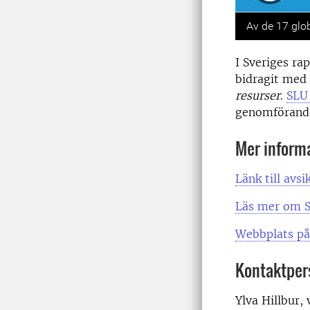
Previou
Av de 17 glo
I Sveriges ra
bidragit med
resurser
.
SLU 
genomförandet
Mer inform
Länk till avsi
Läs mer om S
Webbplats på
Kontaktper
Ylva Hillbur,