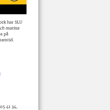
Next
York har SLU
ch marina
va på
framtid.
s
115 41 34,