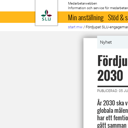
Medarbetarwebben
Information och service för medarbetar
Till startsida
Min anställning
Stöd & s
start mw
/
Fördjupat SLU-engageman
Nyhet
Fördj
2030
PUBLICERAD: 05 JU
År 2030 ska v
globala målen 
har ett femti
gått samman fö