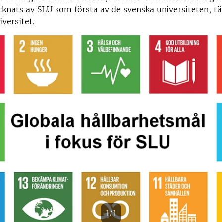
knats av SLU som första av de svenska universiteten, tät
versitet.
1/1