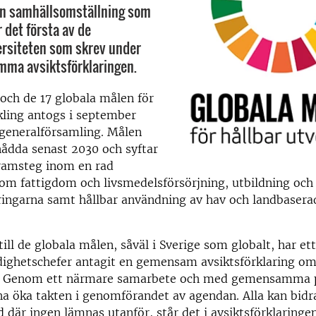
en samhällsomställning som
 det första av de
ersiteten som skrev under
ma avsiktsförklaringen.
och de 17 globala målen för
kling antogs i september
 generalförsamling. Målen
ådda senast 2030 och syftar
 framsteg inom en rad
m fattigdom och livsmedelsförsörjning, utbildning och 
ringarna samt hållbar användning av hav och landbasera
till de globala målen, såväl i Sverige som globalt, har et
ighetschefer antagit en gemensam avsiktsförklaring o
 Genom ett närmare samarbete och med gemensamma pr
 öka takten i genomförandet av agendan. Alla kan bidra 
d där ingen lämnas utanför, står det i avsiktsförklaring