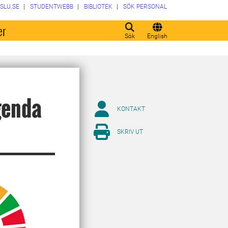
SLU.SE
STUDENTWEBB
BIBLIOTEK
SÖK PERSONAL
er
Sök
English
genda
KONTAKT
SKRIV UT