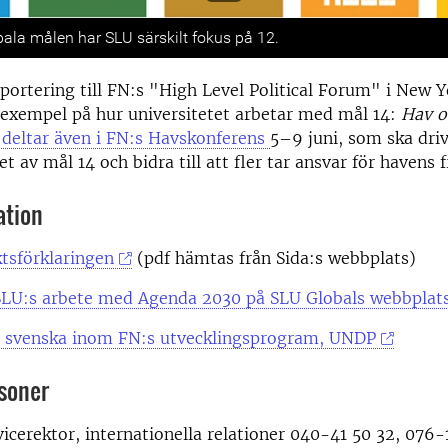
s
bala målen har SLU särskilt fokus på 12.
pportering till FN:s "High Level Political Forum" i New 
 exempel på hur universitetet arbetar med mål 14:
Hav o
deltar även i FN:s Havskonferens
5–9 juni, som ska dri
 av mål 14 och bidra till att fler tar ansvar för havens 
ation
ktsförklaringen
(pdf hämtas från Sida:s webbplats)
LU:s arbete med Agenda 2030 på SLU Globals webbplat
 svenska inom FN:s utvecklingsprogram, UNDP
soner
 vicerektor, internationella relationer 040-41 50 32, 076-