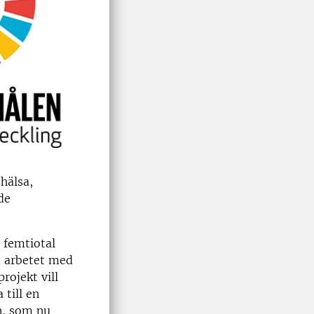
hälsa,
de
t femtiotal
m arbetet med
ojekt vill
till en
en, som nu