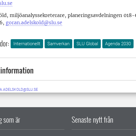
slu.se
ld, miljöanalyssekreterare, planeringsavdelningen 018-
56,
goran.adelskold@slu.se
dor:
Internationellt
Samverkan
SLU Global
Agenda 2030
information
A.ADELSKOLD@SLU.SE
ig som är
Senaste nytt från