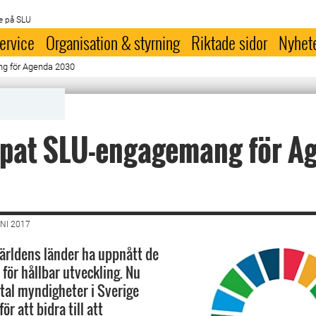
e på SLU
ervice
Organisation & styrning
Riktade sidor
Nyhet
g för Agenda 2030
upat SLU-engagemang för A
NI 2017
ärldens länder ha uppnått de
för hållbar utveckling. Nu
otal myndigheter i Sverige
r att bidra till att