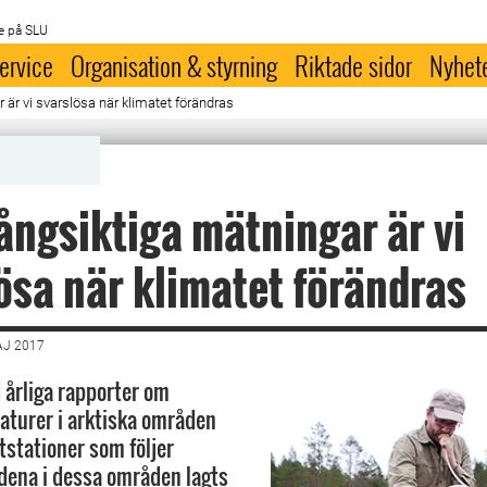
e på SLU
ervice
Organisation & styrning
Riktade sidor
Nyhet
 är vi svarslösa när klimatet förändras
ångsiktiga mätningar är vi
ösa när klimatet förändras
AJ 2017
d årliga rapporter om
turer i arktiska områden
tstationer som följer
dena i dessa områden lagts