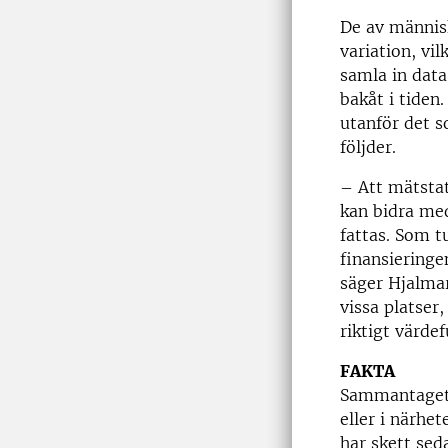
De av människ
variation, vil
samla in data 
bakåt i tiden
utanför det s
följder.
– Att mätstati
kan bidra med
fattas. Som t
finansieringe
säger Hjalmar
vissa platser,
riktigt värdef
FAKTA
Sammantaget 
eller i närhe
har skett sed