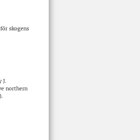
 för skogens
 J.
ve northern
).