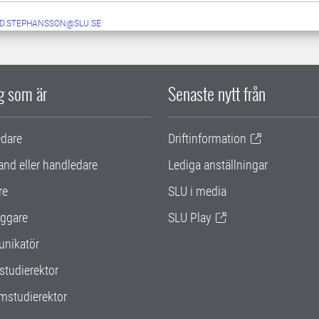
ID.STEPHANSSON@SLU.SE
ig som är
Senaste nytt från
edare
Driftinformation
and eller handledare
Lediga anställningar
re
SLU i media
ggare
SLU Play
nikatör
studierektor
mstudierektor