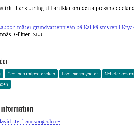
as fritt i anslutning till artiklar om detta pressmeddelan
Laudon mäter grundvattennivån på Kallkälsmyren i Kryc
nnås-Gillner, SLU
dor:
g
Geo- och miljövetenskap
Forskningsnyheter
Nyheter om mil
nden
information
david.stephansson@slu.se