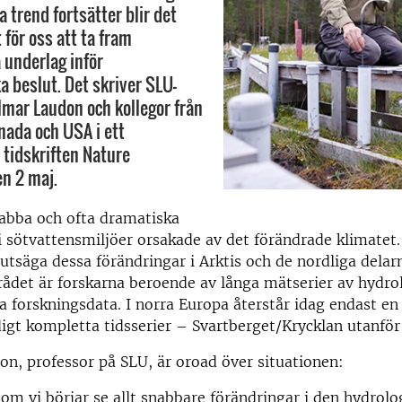
 trend fortsätter blir det
 för oss att ta fram
 underlag inför
a beslut. Det skriver SLU-
lmar Laudon och kollegor från
nada och USA i ett
 tidskriften Nature
n 2 maj.
nabba och ofta dramatiska
i sötvattensmiljöer orsakade av det förändrade klimatet.
rutsäga dessa förändringar i Arktis och de nordliga delar
ådet är forskarna beroende av långa mätserier av hydro
 forskningsdata. I norra Europa återstår idag endast en
igt kompletta tidsserier – Svartberget/Krycklan utanför
n, professor på SLU, är oroad över situationen:
om vi börjar se allt snabbare förändringar i den hydrolog