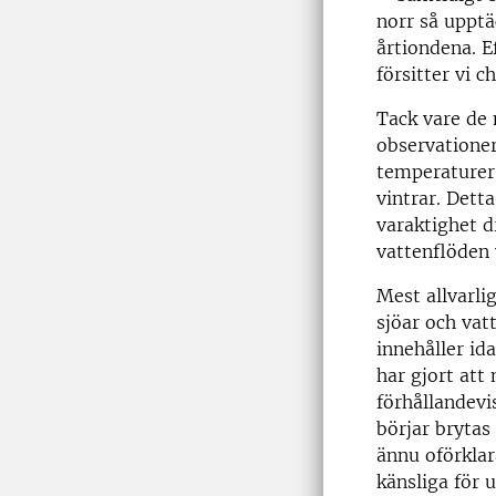
norr så upptä
årtiondena. E
försitter vi 
Tack vare de 
observationer
temperaturer 
vintrar. Dett
varaktighet d
vattenflöden 
Mest allvarli
sjöar och vat
innehåller id
har gjort att
förhållandev
börjar brytas
ännu oförkla
känsliga för