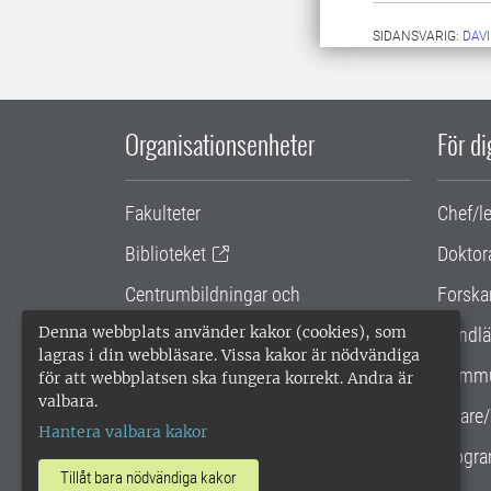
SIDANSVARIG:
DAV
Organisationsenheter
För d
Fakulteter
Chef/l
Biblioteket
Doktor
Centrumbildningar och
Forska
samarbetsprojekt
Denna webbplats använder kakor (cookies), som
Handlä
lagras i din webbläsare. Vissa kakor är nödvändiga
Gemensamma verksamhetsstödet
Kommu
för att webbplatsen ska fungera korrekt. Andra är
valbara.
SLU Holding
Lärare/
Hantera valbara kakor
Progra
Tillåt bara nödvändiga kakor