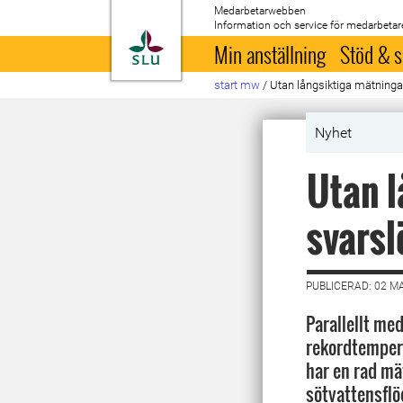
Medarbetarwebben
Information och service för medarbetar
Till startsida
Min anställning
Stöd & s
start mw
/
Utan långsiktiga mätningar
Nyhet
Utan l
svarsl
PUBLICERAD: 02 M
Parallellt me
rekordtempera
har en rad mä
sötvattensflö