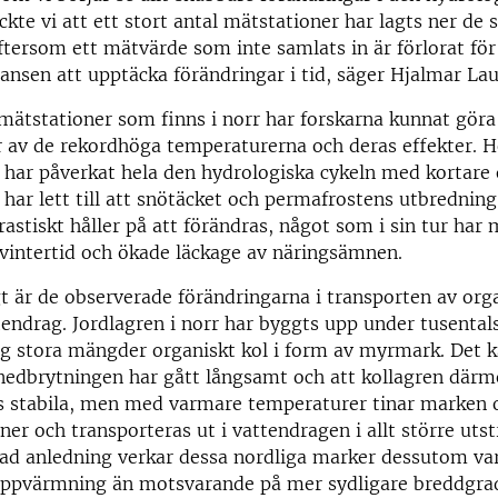
ckte vi att ett stort antal mätstationer har lagts ner de 
ftersom ett mätvärde som inte samlats in är förlorat för 
chansen att upptäcka förändringar i tid, säger Hjalmar La
mätstationer som finns i norr har forskarna kunnat göra
 av de rekordhöga temperaturerna och deras effekter. H
har påverkat hela den hydrologiska cykeln med kortare
a har lett till att snötäcket och permafrostens utbrednin
rastiskt håller på att förändras, något som i sin tur har
vintertid och ökade läckage av näringsämnen.
gt är de observerade förändringarna i transporten av orga
tendrag. Jordlagren i norr har byggts upp under tusental
ag stora mängder organiskt kol i form av myrmark. Det k
 nedbrytningen har gått långsamt och att kollagren därm
is stabila, men med varmare temperaturer tinar marken 
 ner och transporteras ut i vattendragen i allt större uts
rad anledning verkar dessa nordliga marker dessutom va
 uppvärmning än motsvarande på mer sydligare breddgra