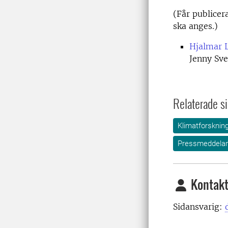
(Får publicer
ska anges.)
Hjalmar 
Jenny Sve
Relaterade si
Klimatforsknin
Pressmeddela
Kontakt
Sidansvarig: