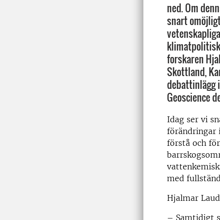
ned. Om denna
snart omöjligt
vetenskapliga
klimatpolitisk
forskaren Hja
Skottland, Ka
debattinlägg i
Geoscience de
Idag ser vi s
förändringar 
förstå och fö
barrskogsomr
vattenkemiska
med fullständ
Hjalmar Laudo
– Samtidigt s