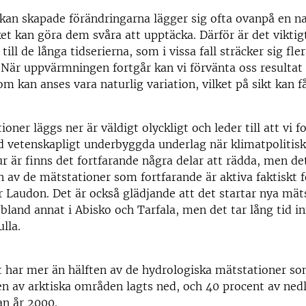
an skapade förändringarna lägger sig ofta ovanpå en na
ket kan göra dem svåra att upptäcka. Därför är det viktigt
till de långa tidserierna, som i vissa fall sträcker sig fle
. När uppvärmningen fortgår kan vi förvänta oss resultat
om kan anses vara naturlig variation, vilket på sikt kan f
oner läggs ner är väldigt olyckligt och leder till att vi f
 vetenskapligt underbyggda underlag när klimatpolitisk
ur är finns det fortfarande några delar att rädda, men de
n av de mätstationer som fortfarande är aktiva faktiskt f
 Laudon. Det är också glädjande att det startar nya mät
 bland annat i Abisko och Tarfala, men det tar lång tid in
ulla.
har mer än hälften av de hydrologiska mätstationer som
ten av arktiska områden lagts ned, och 40 procent av ne
an år 2000.