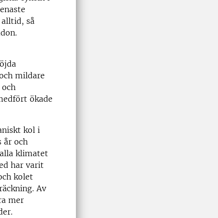
senaste
alltid, så
udon.
öjda
 och mildare
g och
 medfört ökade
niskt kol i
s år och
alla klimatet
ed har varit
och kolet
träckning. Av
ra mer
der.