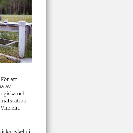
 För att
na av
logiska och
 mätstation
 Vindeln.
iska cykeln i