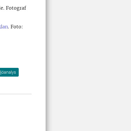
de. Fotograf
klan
. Foto:
jöanalys