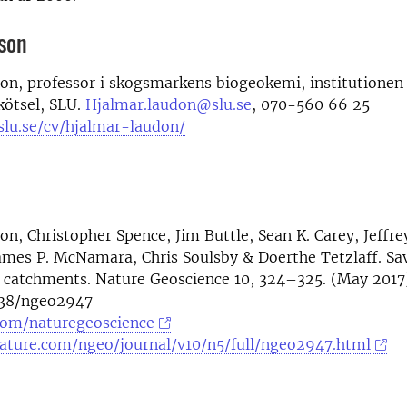
son
on, professor i skogsmarkens biogeokemi, institutionen
kötsel, SLU.
Hjalmar.laudon@slu.se
, 070-560 66 25
slu.se/cv/hjalmar-laudon/
n, Christopher Spence, Jim Buttle, Sean K. Carey, Jeffrey
ames P. McNamara, Chris Soulsby & Doerthe Tetzlaff. Sa
e catchments. Nature Geoscience 10, 324–325. (May 2017
038/ngeo2947
om/naturegeoscience
ature.com/ngeo/journal/v10/n5/full/ngeo2947.html