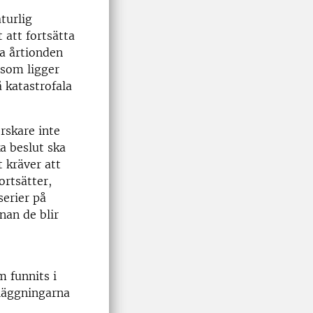
turlig
 att fortsätta
ra årtionden
 som ligger
å katastrofala
orskare inte
a beslut ska
t kräver att
ortsätter,
serier på
nan de blir
 funnits i
dläggningarna