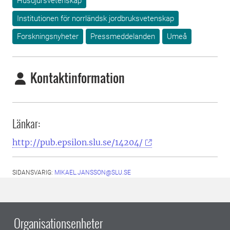
Husdjursvetenskap
Institutionen för norrländsk jordbruksvetenskap
Forskningsnyheter
Pressmeddelanden
Umeå
Kontaktinformation
Länkar:
http://pub.epsilon.slu.se/14204/
SIDANSVARIG:
MIKAEL.JANSSON@SLU.SE
Organisationsenheter