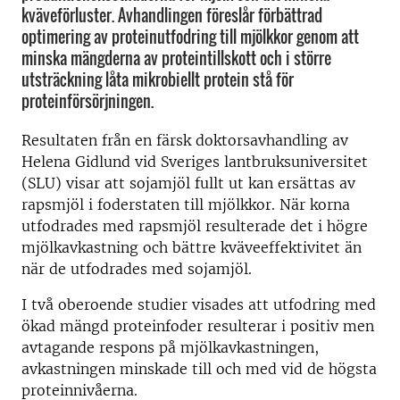
kväveförluster. Avhandlingen föreslår förbättrad
optimering av proteinutfodring till mjölkkor genom att
minska mängderna av proteintillskott och i större
utsträckning låta mikrobiellt protein stå för
proteinförsörjningen.
Resultaten från en färsk doktorsavhandling av
Helena Gidlund vid Sveriges lantbruksuniversitet
(SLU) visar att sojamjöl fullt ut kan ersättas av
rapsmjöl i foderstaten till mjölkkor. När korna
utfodrades med rapsmjöl resulterade det i högre
mjölkavkastning och bättre kväveeffektivitet än
när de utfodrades med sojamjöl.
I två oberoende studier visades att utfodring med
ökad mängd proteinfoder resulterar i positiv men
avtagande respons på mjölkavkastningen,
avkastningen minskade till och med vid de högsta
proteinnivåerna.