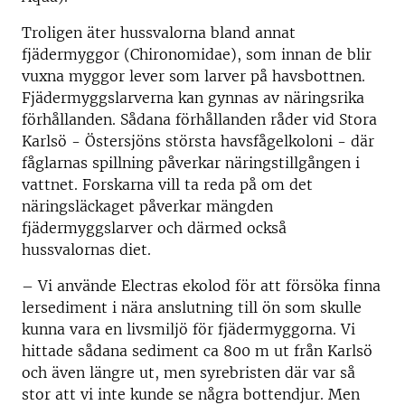
Troligen äter hussvalorna bland annat
fjädermyggor (Chironomidae), som innan de blir
vuxna myggor lever som larver på havsbottnen.
Fjädermyggslarverna kan gynnas av näringsrika
förhållanden. Sådana förhållanden råder vid Stora
Karlsö - Östersjöns största havsfågelkoloni - där
fåglarnas spillning påverkar näringstillgången i
vattnet. Forskarna vill ta reda på om det
näringsläckaget påverkar mängden
fjädermyggslarver och därmed också
hussvalornas diet.
– Vi använde Electras ekolod för att försöka finna
lersediment i nära anslutning till ön som skulle
kunna vara en livsmiljö för fjädermyggorna. Vi
hittade sådana sediment ca 800 m ut från Karlsö
och även längre ut, men syrebristen där var så
stor att vi inte kunde se några bottendjur. Men