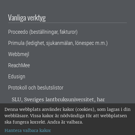
Vanliga verktyg
Proceedo (beställningar, fakturor)
Primula (ledighet, sjukanmälan, lönespec m.m.)
Webbmejl
ReachMee
Edusign
Protokoll och beslutslistor
SLU, Sveriges lantbruksuniversitet, har
verksamhet över hela Sverige. Huvudorter är
Denna webbplats använder kakor (cookies), som lagras i din
Alnarp, Uppsala och Umeå.
SLU är
webbläsare. Vissa kakor är nödvändiga för att webbplatsen
miljöcertifierat enligt ISO 14001. •
Telefon:
ska fungera korrekt. Andra är valbara.
018-67 10 00 • Org nr: 202100-2817 •
Om
Hantera valbara kakor