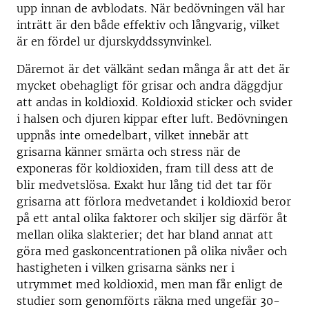
upp innan de avblodats. När bedövningen väl har
inträtt är den både effektiv och långvarig, vilket
är en fördel ur djurskyddssynvinkel.
Däremot är det välkänt sedan många år att det är
mycket obehagligt för grisar och andra däggdjur
att andas in koldioxid. Koldioxid sticker och svider
i halsen och djuren kippar efter luft. Bedövningen
uppnås inte omedelbart, vilket innebär att
grisarna känner smärta och stress när de
exponeras för koldioxiden, fram till dess att de
blir medvetslösa. Exakt hur lång tid det tar för
grisarna att förlora medvetandet i koldioxid beror
på ett antal olika faktorer och skiljer sig därför åt
mellan olika slakterier; det har bland annat att
göra med gaskoncentrationen på olika nivåer och
hastigheten i vilken grisarna sänks ner i
utrymmet med koldioxid, men man får enligt de
studier som genomförts räkna med ungefär 30-