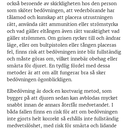
också beroende av skickligheten hos den person
som sköter bedövningen, att vederbörande har
tålamod och kunskap att placera utrustningen
rätt, använda rätt ammunition eller strömstyrka
och vad gäller eltången även rätt varaktighet vad
gäller strömmen. Om grisen rycker till och ändrar
läge, eller om bultpistolen eller tången placeras
fel, finns risk att bedövningen inte blir fullständig
och måste göras om, vilket innebär obehag eller
smärta för djuret. En tydlig fördel med dessa
metoder är att om allt fungerar bra så sker
bedövningen ögonblickligen.
Elbedövning är dock en kortvarig metod, som
bygger på att djuren sedan kan avblodas mycket
snabbt innan de annars återfår medvetandet. I
båda fallen finns en risk för att om bedövningen
inte gjorts helt korrekt så erhålls inte fullständig
medvetslöshet, med risk för smärta och lidande