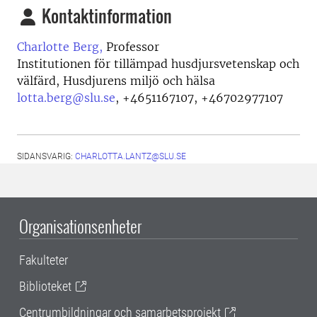
Kontaktinformation
Charlotte Berg,
Professor
Institutionen för tillämpad husdjursvetenskap och
välfärd, Husdjurens miljö och hälsa
lotta.berg@slu.se
,
+4651167107, +46702977107
SIDANSVARIG:
CHARLOTTA.LANTZ@SLU.SE
Organisationsenheter
Fakulteter
Biblioteket
Centrumbildningar och samarbetsprojekt