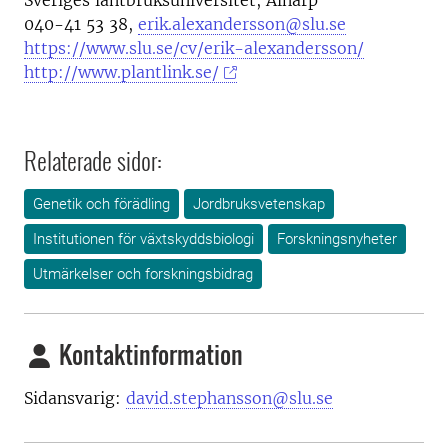
Sveriges lantbruksuniversitet, Alnarp
040-41 53 38,
erik.alexandersson@slu.se
https://www.slu.se/cv/erik-alexandersson/
http://www.plantlink.se/
Relaterade sidor:
Genetik och förädling
Jordbruksvetenskap
Institutionen för växtskyddsbiologi
Forskningsnyheter
Utmärkelser och forskningsbidrag
Kontaktinformation
Sidansvarig:
david.stephansson@slu.se