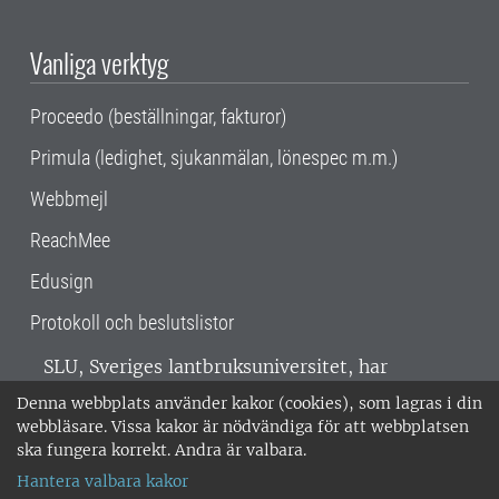
Vanliga verktyg
Proceedo (beställningar, fakturor)
Primula (ledighet, sjukanmälan, lönespec m.m.)
Webbmejl
ReachMee
Edusign
Protokoll och beslutslistor
SLU, Sveriges lantbruksuniversitet, har
verksamhet över hela Sverige. Huvudorter är
Denna webbplats använder kakor (cookies), som lagras i din
Alnarp, Uppsala och Umeå.
SLU är
webbläsare. Vissa kakor är nödvändiga för att webbplatsen
miljöcertifierat enligt ISO 14001. •
Telefon:
ska fungera korrekt. Andra är valbara.
018-67 10 00 • Org nr: 202100-2817 •
Om
Hantera valbara kakor