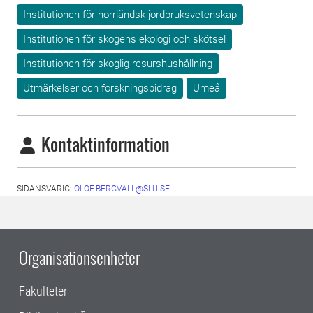
Institutionen för norrländsk jordbruksvetenskap
Institutionen för skogens ekologi och skötsel
Institutionen för skoglig resurshushållning
Utmärkelser och forskningsbidrag
Umeå
Kontaktinformation
SIDANSVARIG:
OLOF.BERGVALL@SLU.SE
Organisationsenheter
Fakulteter