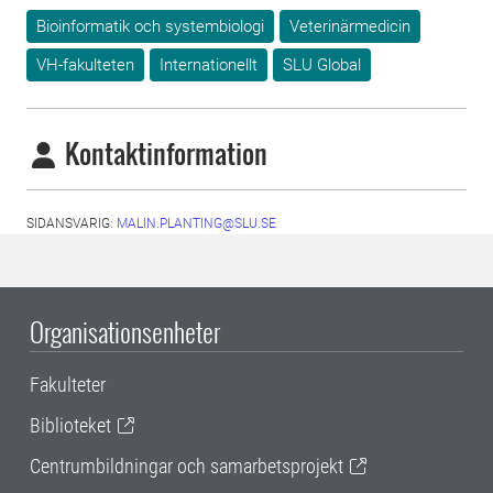
Bioinformatik och systembiologi
Veterinärmedicin
VH-fakulteten
Internationellt
SLU Global
Kontaktinformation
SIDANSVARIG:
MALIN.PLANTING@SLU.SE
Organisationsenheter
Fakulteter
Biblioteket
Centrumbildningar och samarbetsprojekt