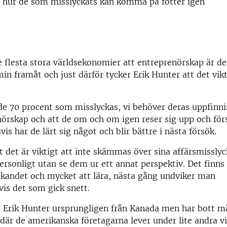
ch hur de som misslyckats kan komma på fötter igen
e flesta stora världsekonomier att entreprenörskap är 
in framåt och just därför tycker Erik Hunter att det vikt
de 70 procent som misslyckas, vi behöver deras uppfin
örskap och att de om och om igen reser sig upp och för
is har de lärt sig något och blir bättre i nästa försök.
t det är viktigt att inte skämmas över sina affärsmissly
ersonligt utan se dem ur ett annat perspektiv. Det finns 
ckandet och mycket att lära, nästa gång undviker man
is det som gick snett.
 Erik Hunter ursprungligen från Kanada men har bott må
 där de amerikanska företagarna lever under lite andra vi