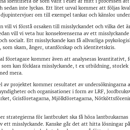
na identifiera de som varit i eller är mitt i processen att
 sedan inte lyckas. Ett litet urval kommer att följas kval
 djupintervjuer om till exempel tankar och känslor under
n vill vi förstå orsaken till misslyckandet och vilka det 
edan vill vi veta hur konsekvenserna av ett misslyckande 
och socialt. Ett misslyckande kan få allvarliga psykologi
 som skam, ånger, utanförskap och identitetskris.
tal företagare kommer även att analyseras kvantitativt, fö
r som kan förklara misslyckande, t ex utbildning, storlek
 med mera.
el av projektet kommer resultatet av undersökningarna att
yndigheter och organisationer i form av LRF, Jordbruks
rket, Grisföretagarna, Mjölkföretagarna, Nötköttsfören
r strategierna för lantbruket ska få höra lantbrukarnas
v ett misslyckande. Kanske går det att hitta lösningar 