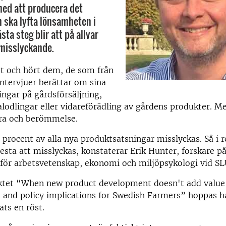
ed att producera det
ska lyfta lönsamheten i
sta steg blir att på allvar
 misslyckande.
ett och hört dem, de som från
intervjuer berättar om sina
ingar på gårdsförsäljning,
alodlingar eller vidareförädling av gårdens produkter. 
ära och berömmelse.
rocent av alla nya produktsatsningar misslyckas. Så i r
sta att misslyckas, konstaterar Erik Hunter, forskare p
 för arbetsvetenskap, ekonomi och miljöpsykologi vid SL
tet “When new product development doesn't add value
and policy implications for Swedish Farmers” hoppas ha
ts en röst.