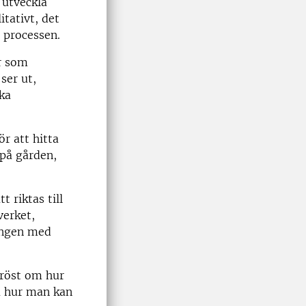
 utveckla
itativt, det
 processen.
är som
ser ut,
ska
r att hitta
 på gården,
 riktas till
verket,
ingen med
 röst om hur
på hur man kan