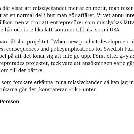
där visar att misslyckandet mer är en merit, man reser 
et är en normal del i hur man gör affärer. Vi vet ännu in
llkor men vi tror att entreprenörer som misslyckas lätta
e här och inte lika lätt kommer tillbaka som i USA.
han till slut projektet “When new product development 
es, consequences and policyimplications for Swedish Fa
pel på att det lönar sig att inte ge upp. Först efter 4-5 
epterades projektet, tack vare att ansökningen varje gå
om till det bättre,
 som forskare erkänna mina misslyckanden så kan jag in
rukarna gör det, konstaterar Erik Hunter.
 Persson