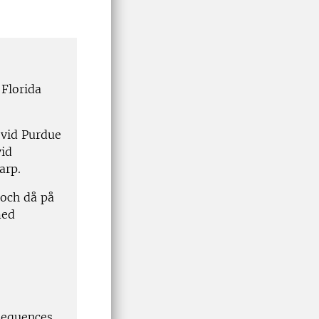
 Florida
 vid Purdue
vid
arp.
 och då på
med
sequences