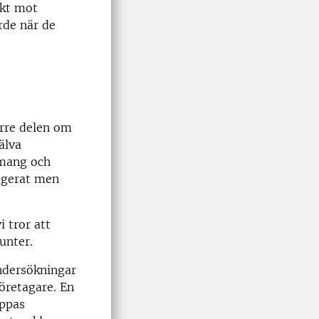
ekt mot
rde när de
örre delen om
älva
emang och
gagerat men
i tror att
unter.
ndersökningar
öretagare. En
oppas