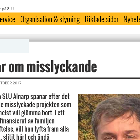
e på SLU
ervice
Organisation & styrning
Riktade sidor
Nyhet
ar om misslyckande
KTOBER 2017
å SLU Alnarp spanar efter det
de misslyckade projekten som
helst vill glömma bort. I ett
 finansierat av familjen
else, vill han lyfta fram alla
 slitit hårt och ändå