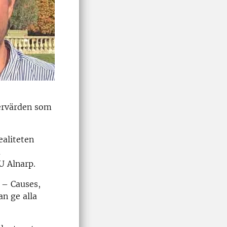
Mervärden som
ealiteten
å
U Alnarp.
 – Causes,
n ge alla