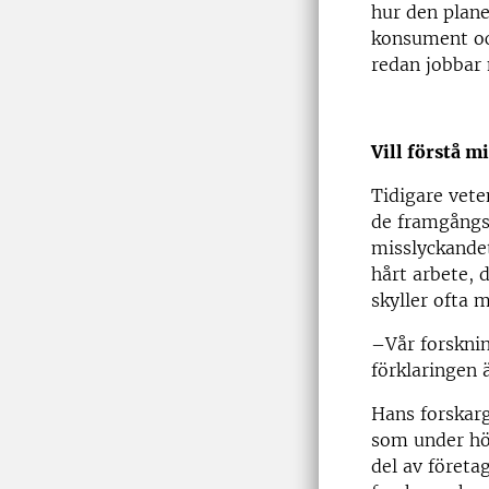
hur den plane
konsument oc
redan jobbar 
Vill förstå m
Tidigare vete
de framgångsr
misslyckande
hårt arbete, 
skyller ofta 
–Vår forskning
förklaringen 
Hans forskar
som under hös
del av företa