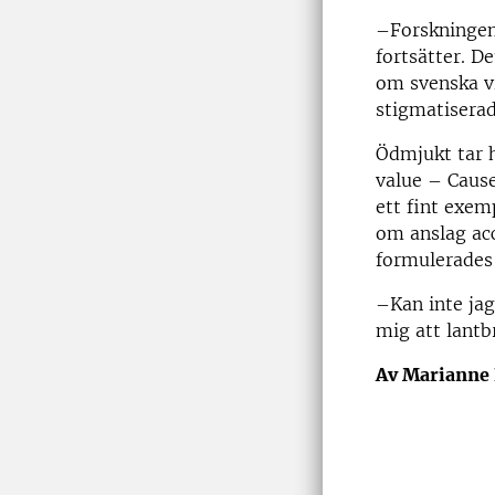
–Forskningen 
fortsätter. D
om svenska vi
stigmatiserad
Ödmjukt tar 
value – Caus
ett fint exem
om anslag acc
formulerades 
–Kan inte jag
mig att lantb
Av Marianne