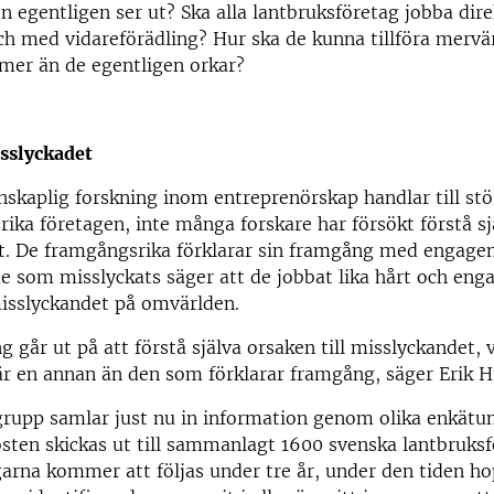
n egentligen ser ut? Ska alla lantbruksföretag jobba dir
h med vidareförädling? Hur ska de kunna tillföra mervä
mer än de egentligen orkar?
isslyckadet
nskaplig forskning inom entreprenörskap handlar till st
ika företagen, inte många forskare har försökt förstå sj
t. De framgångsrika förklarar sin framgång med engag
de som misslyckats säger att de jobbat lika hårt och en
misslyckandet på omvärlden.
 går ut på att förstå själva orsaken till misslyckandet, v
är en annan än den som förklarar framgång, säger Erik H
grupp samlar just nu in information genom olika enkätu
ten skickas ut till sammanlagt 1600 svenska lantbruksf
garna kommer att följas under tre år, under den tiden h