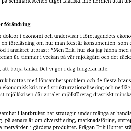
 på seminariescenen utgör faktiskt inte normen utan un
er förändring
r doktor i ekonomi och undervisar i företagandets ekono
r en föreläsning om hur man förstår konsumenten, som 
öd i ansiktet utbrast: ”Men Erik, hur ska jag hinna med a
 redan 80 timmar i veckan på vår mjölkgård och det räcke
 att börja tänka. Det vi gör i dag fungerar inte.
bruk brottas med lönsamhetsproblem och de flesta brans
 ekonomisk kris med strukturrationalisering och nedlä
ast mjölkkrisen där antalet mjölkföretag drastiskt minsk
nsamhet i lantbruket har strategin under många år hand
ng, på senare år om diversifiering, marknadsföring, entr
öra mervärden i gårdens produkter. Frågan Erik Hunter stä