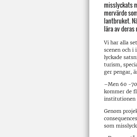
misslyckats m
mervärde som 
lantbruket. Nä
lära av deras
Vi har alla s
scenen och i 
lyckade satsn
turism, speci
ger pengar, 
–Men 60 -70 p
kommer de fle
institutionen
Genom projek
consequences 
som misslycka