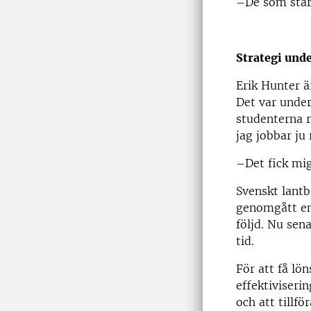
–De som står
Strategi und
Erik Hunter ä
Det var unde
studenterna r
jag jobbar ju
–Det fick mig
Svenskt lant
genomgått en
följd. Nu sen
tid.
För att få lö
effektiviseri
och att tillf