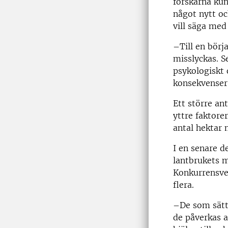
forskarna kun
något nytt och
vill säga med
–Till en börja
misslyckas. S
psykologiskt 
konsekvenser,
Ett större an
yttre faktore
antal hektar
I en senare d
lantbrukets m
Konkurrensve
flera.
–De som sätte
de påverkas a