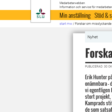
Medarbetarwebben
Information och service för medarbetar
Till startsida
Min anställning
Stöd & s
start mw
/
Forskar om misslyckande
Nyhet
Forsk
PUBLICERAD: 30 O
Erik Hunter p
onämnbara - 
vi egentligen 
stort projekt,
Kamprads stift
de som satsat,