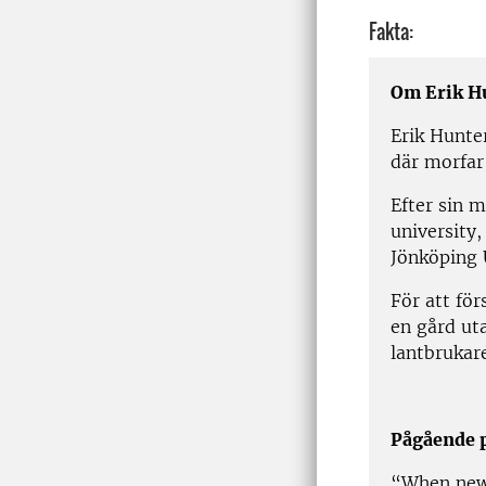
Fakta:
Om Erik H
Erik Hunte
där morfar
Efter sin 
university
Jönköping U
För att för
en gård ut
lantbrukare
Pågående p
“When new 