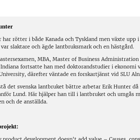
unter
r har rötter i både Kanada och Tyskland men växte upp i
 var slaktare och ägde lantbruksmark och en hästgård.
mastersexamen, MBA, Master of Business Administration
, Indiana fortsatte han med doktorandstudier i ekonomi 
niversity, därefter väntade en forskartjänst vid SLU Aln
stå det svenska lantbruket bättre arbetar Erik Hunter då
anför Lund. Här hjälper han till i lantbruket och umgås 
n och de anställda.
rojekt:
product development doesn't add value – Causes, con