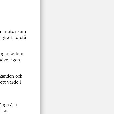
den motor som
igt att förstå
ningsrikedom
söker igen.
ckanden och
ett värde i
nga år i
llkor.