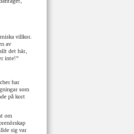
dantaget,
miska villkor.
en av
llt det här,
r inte!”
cher har
ggningar som
ade på kort
lat om
eprenörskap
llde sig var