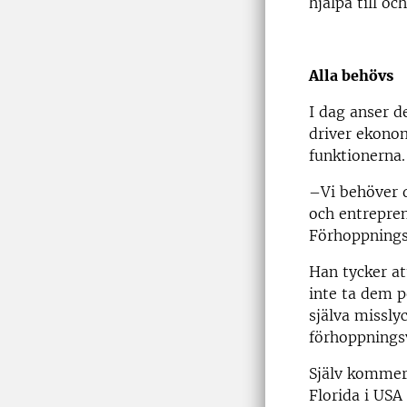
hjälpa till o
Alla behövs
I dag anser d
driver ekonom
funktionerna.
­–Vi behöver 
och entrepren
Förhoppningsv
Han tycker at
inte ta dem p
själva missly
förhoppningsv
Själv kommer
Florida i USA