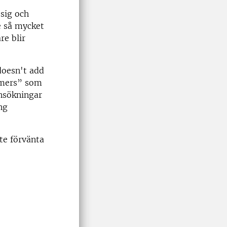
sig och
te så mycket
re blir
doesn't add
rmers” som
ansökningar
ng
te förvänta