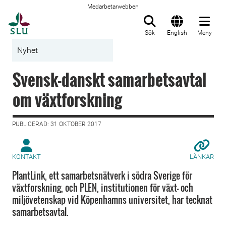
Medarbetarwebben
Till startsida
Sök
English
Meny
Nyhet
Svensk-danskt samarbetsavtal
om växtforskning
PUBLICERAD: 31 OKTOBER 2017
KONTAKT
LÄNKAR
PlantLink, ett samarbetsnätverk i södra Sverige för
växtforskning, och PLEN, institutionen för växt- och
miljövetenskap vid Köpenhamns universitet, har tecknat
samarbetsavtal.