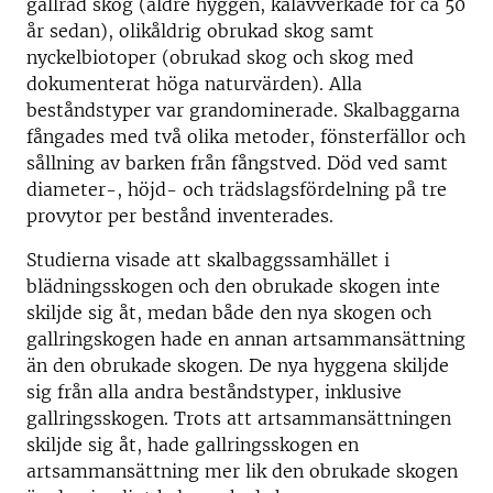
gallrad skog (äldre hyggen, kalavverkade för ca 50
år sedan), olikåldrig obrukad skog samt
nyckelbiotoper (obrukad skog och skog med
dokumenterat höga naturvärden). Alla
beståndstyper var grandominerade. Skalbaggarna
fångades med två olika metoder, fönsterfällor och
sållning av barken från fångstved. Död ved samt
diameter-, höjd- och trädslagsfördelning på tre
provytor per bestånd inventerades.
Studierna visade att skalbaggssamhället i
blädningsskogen och den obrukade skogen inte
skiljde sig åt, medan både den nya skogen och
gallringskogen hade en annan artsammansättning
än den obrukade skogen. De nya hyggena skiljde
sig från alla andra beståndstyper, inklusive
gallringsskogen. Trots att artsammansättningen
skiljde sig åt, hade gallringsskogen en
artsammansättning mer lik den obrukade skogen