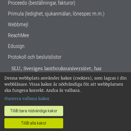
Proceedo (beställningar, fakturor)
Primula (ledighet, sjukanmälan, lönespec m.m.)
Webbmejl
ReachMee
Edusign
Protokoll och beslutslistor
SLU, Sveriges lantbruksuniversitet, har
verksamhet över hela Sverige. Huvudorter är
Denna webbplats använder kakor (cookies), som lagras i din
Alnarp, Uppsala och Umeå.
SLU är
webbläsare. Vissa kakor är nödvändiga för att webbplatsen
miljöcertifierat enligt ISO 14001. •
Telefon:
ska fungera korrekt. Andra är valbara.
018-67 10 00 • Org nr: 202100-2817 •
Om
Hantera valbara kakor
medarbetarwebben
•
SLU:s fakturaadress
•
Om SLU:s webbplatser
•
Vid KRIS
Tillåt bara nödvändiga kakor
•
Hantera kakor
•
Behandling av
Tillåt alla kakor
personuppgifter