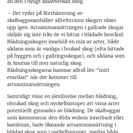
än den i nyligt kalavverkad skog.
­– Det tyder på återhämtning av
skalbaggssamhället allteftersom skogen växer
upp igen. Artsammansättningen i gallrade skogar
skiljde sig inte från de vi hittar i blädade bestånd.
Blädningsskogen innehöll en mix av arter, både
sådana som är vanliga i brukad skog (ofta hittade
på hyggen och i gallringsskogar), och sådana som
är knutna till mer naturlig skog.
Blädningsskogarna hamnar alltså lite "mitt
emellan" när det kommer till
artsammansättningen.
Samtidigt visar en jämförelse mellan blädning,
obrukad skog och nyckelbiotoper att vissa arter
potentiellt gynnades av blädning. De skalbaggar
som konsumerar den döda vedens innerbark eller
kambium, hade liknande artsammansättning i
blädad skog som i nyckelbiotoper, medan båda