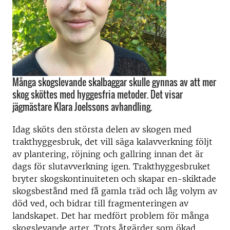
Många skogslevande skalbaggar skulle gynnas av att mer
skog sköttes med hyggesfria metoder. Det visar
jägmästare Klara Joelssons avhandling.
Idag sköts den största delen av skogen med
trakthyggesbruk, det vill säga kalavverkning följt
av plantering, röjning och gallring innan det är
dags för slutavverkning igen. Trakthyggesbruket
bryter skogskontinuiteten och skapar en-skiktade
skogsbestånd med få gamla träd och låg volym av
död ved, och bidrar till fragmenteringen av
landskapet. Det har medfört problem för många
skogslevande arter. Trots åtgärder som ökad