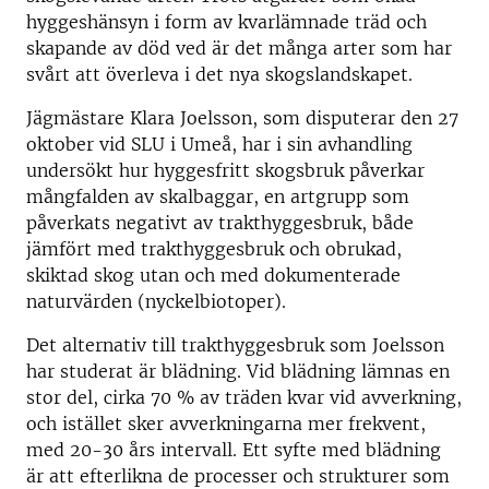
hyggeshänsyn i form av kvarlämnade träd och
skapande av död ved är det många arter som har
svårt att överleva i det nya skogslandskapet.
Jägmästare Klara Joelsson, som disputerar den 27
oktober vid SLU i Umeå, har i sin avhandling
undersökt hur hyggesfritt skogsbruk påverkar
mångfalden av skalbaggar, en artgrupp som
påverkats negativt av trakthyggesbruk, både
jämfört med trakthyggesbruk och obrukad,
skiktad skog utan och med dokumenterade
naturvärden (nyckelbiotoper).
Det alternativ till trakthyggesbruk som Joelsson
har studerat är blädning. Vid blädning lämnas en
stor del, cirka 70 % av träden kvar vid avverkning,
och istället sker avverkningarna mer frekvent,
med 20-30 års intervall. Ett syfte med blädning
är att efterlikna de processer och strukturer som