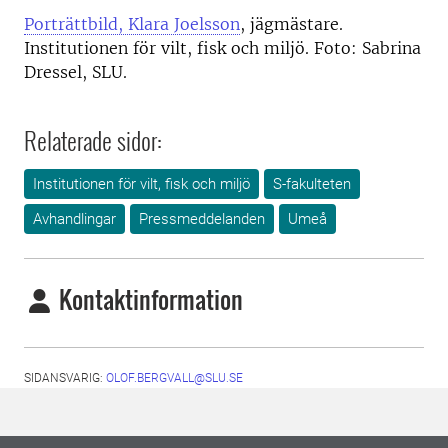
Porträttbild, Klara Joelsson
, jägmästare.
Institutionen för vilt, fisk och miljö. Foto: Sabrina
Dressel, SLU.
Relaterade sidor:
Institutionen för vilt, fisk och miljö
S-fakulteten
Avhandlingar
Pressmeddelanden
Umeå
Kontaktinformation
SIDANSVARIG:
OLOF.BERGVALL@SLU.SE