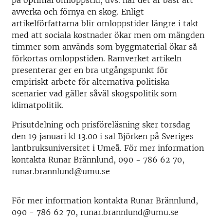
på optimal omloppstid, dvs. när det är bäst att
avverka och förnya en skog. Enligt
artikelförfattarna blir omloppstider längre i takt
med att sociala kostnader ökar men om mängden
timmer som används som byggmaterial ökar så
förkortas omloppstiden. Ramverket artikeln
presenterar ger en bra utgångspunkt för
empiriskt arbete för alternativa politiska
scenarier vad gäller såväl skogspolitik som
klimatpolitik.
Prisutdelning och prisföreläsning sker torsdag
den 19 januari kl 13.00 i sal Björken på Sveriges
lantbruksuniversitet i Umeå. För mer information
kontakta Runar Brännlund, 090 - 786 62 70,
runar.brannlund@umu.se
För mer information kontakta Runar Brännlund,
090 - 786 62 70, runar.brannlund@umu.se