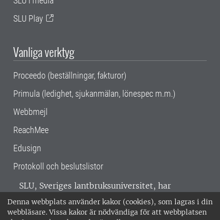
SLU i media
SLU Play
Vanliga verktyg
Proceedo (beställningar, fakturor)
Primula (ledighet, sjukanmälan, lönespec m.m.)
Webbmejl
ReachMee
Edusign
Protokoll och beslutslistor
SLU, Sveriges lantbruksuniversitet, har
verksamhet över hela Sverige. Huvudorter är
Denna webbplats använder kakor (cookies), som lagras i din
Alnarp, Uppsala och Umeå.
SLU är
webbläsare. Vissa kakor är nödvändiga för att webbplatsen