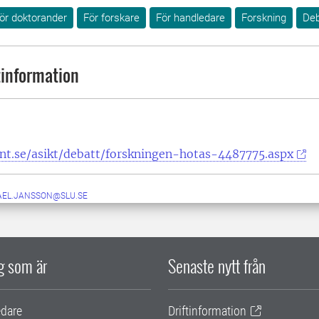
ör doktorander
För forskare
För handledare
Forskning
Deb
information
nt.se/asikt/debatt/forskningen-hotas-4487775.aspx
AEL.JANSSON@SLU.SE
ig som är
Senaste nytt från
edare
Driftinformation