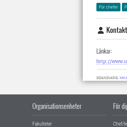
För chefer
F
Kontakt
Länkar:
http://www.u
SIDANSVARIG:
MIK
Organisationsenheter
För d
Fakulteter
Chef/l