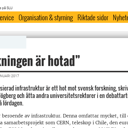
e på SLU
ervice
Organisation & styrning
Riktade sidor
Nyhet
ningen är hotad”
ANUARI 2017
sierad infrastruktur är ett hot mot svensk forskning, skri
Högberg och åtta andra universitetsrektorer i en debattart
å lördagen.
 beroende av infrastruktur. Denna omfattar mycket, till
la samarbetsprojekt som CERN, teleskop i Chile, den eur