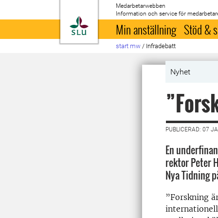
Medarbetarwebben
Information och service för medarbetar
Till startsida
Min anställning
Stöd & s
start mw
/
Infradebatt
Nyhet
”Forsk
PUBLICERAD: 07 J
En underfinan
rektor Peter 
Nya Tidning p
”Forskning är
internationel