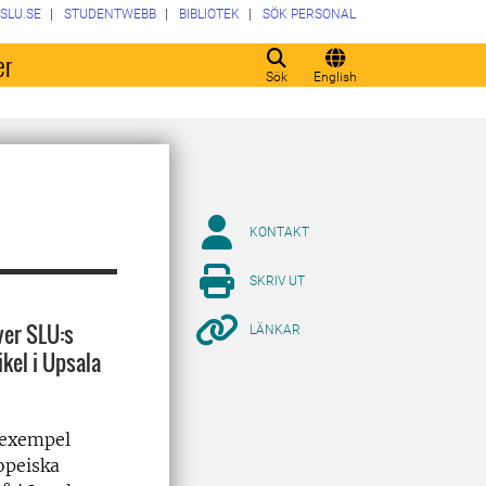
SLU.SE
STUDENTWEBB
BIBLIOTEK
SÖK PERSONAL
er
Sök
English
KONTAKT
SKRIV UT
ver SLU:s
LÄNKAR
ikel i Upsala
 exempel
opeiska