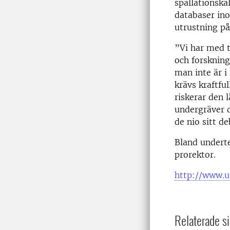
spallationskä
databaser ino
utrustning på 
”Vi har med t
och forskning
man inte är i
krävs kraftfu
riskerar den 
undergräver 
de nio sitt de
Bland undert
prorektor.
http://www.u
Relaterade si