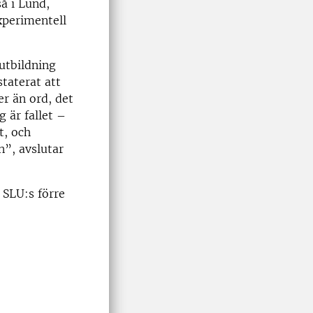
å i Lund,
xperimentell
 utbildning
staterat att
er än ord, det
g är fallet –
t, och
”, avslutar
 SLU:s förre