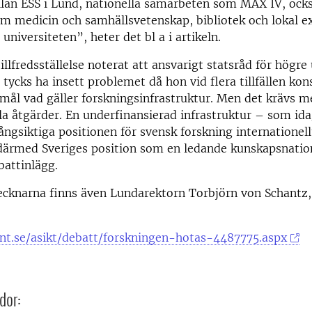
llan ESS i Lund, nationella samarbeten som MAX IV, ocks
m medicin och samhällsvetenskap, bibliotek och lokal e
universiteten”, heter det bl a i artikeln.
illfredsställelse noterat att ansvarigt statsråd för högre
 tycks ha insett problemet då hon vid flera tillfällen kon
 mål vad gäller forskningsinfrastruktur. Men det krävs m
lla åtgärder. En underfinansierad infrastruktur – som ida
långsiktiga positionen för svensk forskning internationell
därmed Sveriges position som en ledande kunskapsnation
battinlägg.
ecknarna finns även Lundarektorn Torbjörn von Schantz,
nt.se/asikt/debatt/forskningen-hotas-4487775.aspx
dor: