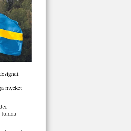
ldesignat
äga mycket
der
t kunna