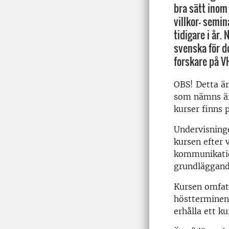
bra sätt inom
villkor- semi
tidigare i år. 
svenska för d
forskare på V
OBS! Detta är
som nämns är 
kurser finns p
Undervisninge
kursen efter
kommunikatio
grundläggande
Kursen omfat
höstterminen
erhålla ett ku