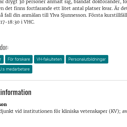
ar drygt 30 personer anmält sig, blandat doktorander, f
 det finns fortfarande ett litet antal platser kvar. Är de
så fall din anmälan till Ylva Sjunnesson. Första kurstillfäl
17-18:30 i VHC.
dor:
r
För forskare
VH-fakulteten
Personalutbildningar
U:s medarbetare
information
son
djunkt vid i
nstitutionen för kliniska vetenskaper (KV); a
roduktion