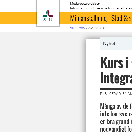
Medarbetarwebben
Information och service för medarbetar
Till startsida
Min anställning
Stöd & s
start mw
/
Svenskakurs
Nyhet
Kurs i
integr
PUBLICERAD: 31 A
Många av de 
inte har sve
en bra grund 
nödvändigt fö