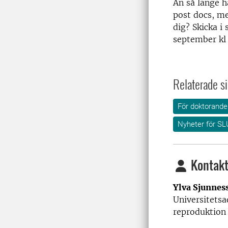
Än så länge h
post docs, men
dig? Skicka i 
september kl 
Relaterade si
För doktorande
Nyheter för SL
Kontakt
Ylva Sjunnes
Universitetsa
rep