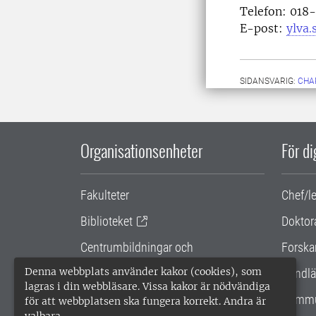
Telefon:
018-
E-post:
ylva
SIDANSVARIG:
CHA
Organisationsenheter
För d
Fakulteter
Chef/l
Biblioteket
Doktor
Centrumbildningar och
Forska
samarbetsprojekt
Denna webbplats använder kakor (cookies), som
Handlä
lagras i din webbläsare. Vissa kakor är nödvändiga
Gemensamma verksamhetsstödet
Kommu
för att webbplatsen ska fungera korrekt. Andra är