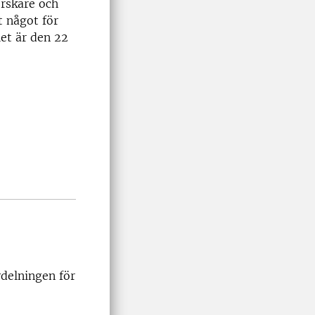
orskare och
t något för
let är den 22
vdelningen för