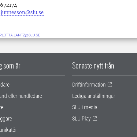
672174
.sjunnesson@slu.se
RLOTTA.LANTZ@SLU.SE
ig som är
Senaste nytt från
edare
Driftinformation
and eller handledare
Lediga anställningar
re
SLU i media
ggare
SLU Play
nikatör