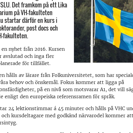
 SLU. Det framkom på ett Lika
narium på VH-fakulteten
Nu startar därför en kurs i
oktorander, post docs och
H-fakulteten.
 en nyhet från 2016. Kursen
avslutad och inga fler
lanerade för tillfället.
n hålls av lärare från Folkuniversitetet, som har specia
 våra behov och önskemål. Fokus kommer att ligga på
nsfärdigheter, på en nivå som motsvarar A1, det vill s
 enligt den europeiska referensramen för språk.
tar 24 lektionstimmar á 45 minuter och hålls på VHC un
 och kursdeltagare med godkänd närvarodel kommer at
rsintyg.