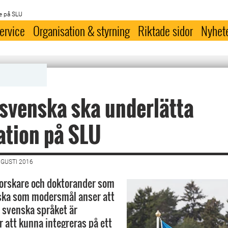
e på SLU
ervice
Organisation & styrning
Riktade sidor
Nyhet
 svenska ska underlätta
ation på SLU
UGUSTI 2016
forskare och doktorander som
nska som modersmål anser att
i svenska språket är
r att kunna integreras på ett