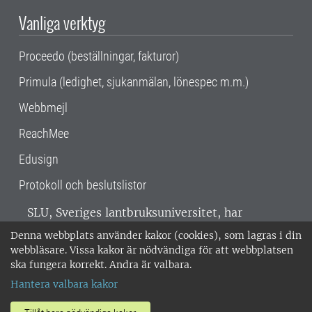
Vanliga verktyg
Proceedo (beställningar, fakturor)
Primula (ledighet, sjukanmälan, lönespec m.m.)
Webbmejl
ReachMee
Edusign
Protokoll och beslutslistor
SLU, Sveriges lantbruksuniversitet, har
verksamhet över hela Sverige. Huvudorter är
Denna webbplats använder kakor (cookies), som lagras i din
Alnarp, Uppsala och Umeå.
SLU är
webbläsare. Vissa kakor är nödvändiga för att webbplatsen
miljöcertifierat enligt ISO 14001. •
Telefon:
ska fungera korrekt. Andra är valbara.
018-67 10 00 • Org nr: 202100-2817 •
Om
Hantera valbara kakor
medarbetarwebben
•
SLU:s fakturaadress
•