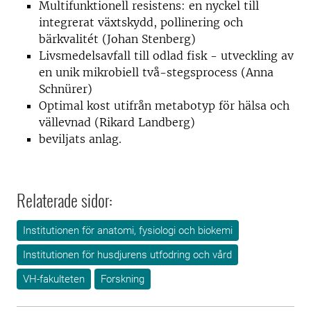
Multifunktionell resistens: en nyckel till
integrerat växtskydd, pollinering och
bärkvalitét (Johan Stenberg)
Livsmedelsavfall till odlad fisk - utveckling av
en unik mikrobiell två-stegsprocess (Anna
Schnürer)
Optimal kost utifrån metabotyp för hälsa och
vällevnad (Rikard Landberg)
beviljats anlag.
Relaterade sidor:
Institutionen för anatomi, fysiologi och biokemi
Institutionen för husdjurens utfodring och vård
VH-fakulteten
Forskning