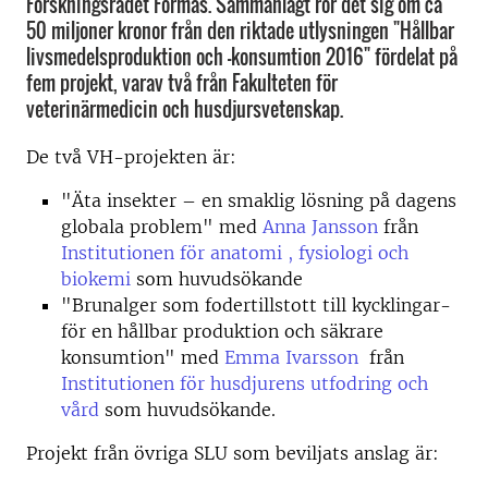
Forskningsrådet Formas. Sammanlagt rör det sig om ca
50 miljoner kronor från den riktade utlysningen "Hållbar
livsmedelsproduktion och -konsumtion 2016" fördelat på
fem projekt, varav två från Fakulteten för
veterinärmedicin och husdjursvetenskap.
De två VH-projekten är:
"Äta insekter – en smaklig lösning på dagens
globala problem" med
Anna Jansson
från
Institutionen för anatomi , fysiologi och
biokemi
som huvudsökande
"Brunalger som fodertillstott till kycklingar-
för en hållbar produktion och säkrare
konsumtion" med
Emma Ivarsson
från
Institutionen för husdjurens utfodring och
vård
som huvudsökande.
Projekt från övriga SLU som beviljats anslag är: