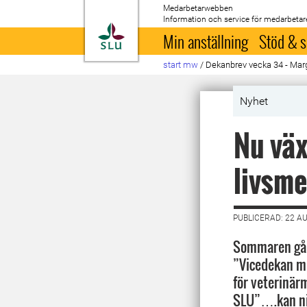
Medarbetarwebben
Information och service för medarbetar
Till startsida
Min anställning
Stöd & s
start mw
/
Dekanbrev vecka 34 - Ma
Nyhet
Nu väx
livsme
PUBLICERAD: 22 A
Sommaren går m
”Vicedekan me
för veterinär
SLU”….kan ni 