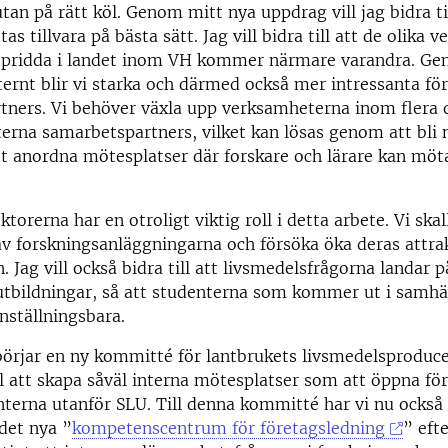
tan på rätt köl. Genom mitt nya uppdrag vill jag bidra ti
s tillvara på bästa sätt. Jag vill bidra till att de olika 
spridda i landet inom VH kommer närmare varandra. Ge
ernt blir vi starka och därmed också mer intressanta fö
tners. Vi behöver växla upp verksamheterna inom flera
erna samarbetspartners, vilket kan lösas genom att bli 
t anordna mötesplatser där forskare och lärare kan möt
orerna har en otroligt viktig roll i detta arbete. Vi skal
av forskningsanläggningarna och försöka öka deras attra
 Jag vill också bidra till att livsmedelsfrågorna landar p
utbildningar, så att studenterna som kommer ut i samhäl
nställningsbara.
örjar en ny kommitté för lantbrukets livsmedelsproduce
ll att skapa såväl interna mötesplatser som att öppna f
terna utanför SLU. Till denna kommitté har vi nu också 
det nya ”
kompetenscentrum för företagsledning
” eft