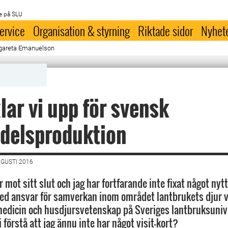
e på SLU
ervice
Organisation & styrning
Riktade sidor
Nyhet
rgareta Emanuelson
lar vi upp för svensk
delsproduktion
UGUSTI 2016
ot sitt slut och jag har fortfarande inte fixat något nytt 
d ansvar för samverkan inom området lantbrukets djur v
medicin och husdjursvetenskap på Sveriges lantbruksunive
förstå att jag ännu inte har något visit-kort?