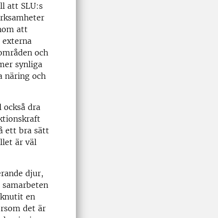
ll att SLU:s
verksamheter
nom att
r externa
 områden och
mer synliga
a näring och
l också dra
ktionskraft
å ett bra sätt
let är väl
rande djur,
ör samarbeten
knutit en
ersom det är