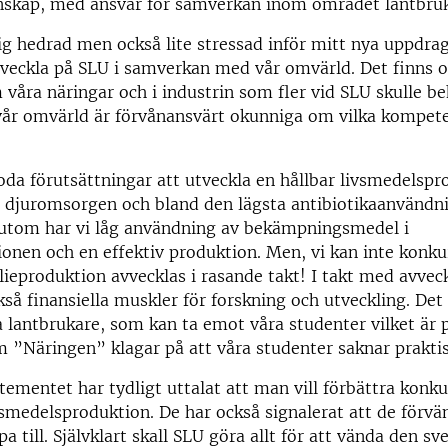
nskap, med ansvar för samverkan inom området lantbruk
g hedrad men också lite stressad inför mitt nya uppdrag
tveckla på SLU i samverkan med vår omvärld. Det finns 
våra näringar och i industrin som fler vid SLU skulle be
år omvärld är förvånansvärt okunniga om vilka kompete
oda förutsättningar att utveckla en hållbar livsmedelspr
 djuromsorgen och bland den lägsta antibiotikaanvändn
sutom har vi låg användning av bekämpningsmedel i
onen och en effektiv produktion. Men, vi kan inte konku
ieproduktion avvecklas i rasande takt! I takt med avvec
kså finansiella muskler för forskning och utveckling. Det
ta lantbrukare, som kan ta emot våra studenter vilket är
 ”Näringen” klagar på att våra studenter saknar praktis
ementet har tydligt uttalat att man vill förbättra konk
vsmedelsproduktion. De har också signalerat att de förvän
pa till. Självklart skall SLU göra allt för att vända den sv