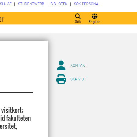
SLU.SE
STUDENTWEBB
BIBLIOTEK
SÖK PERSONAL
er
Sök
English
KONTAKT
SKRIV UT
visitkort;
id fakulteten
rsitet,