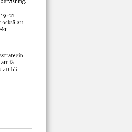
ndervisning.
 19-21
 också att
ekt
sstrategin
att få
att bli