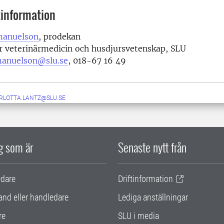
information
manuelson
, prodekan
r veterinärmedicin och husdjursvetenskap, SLU
manuelson@slu.se
, 018-67 16 49
RLOTTA.LANTZ@SLU.SE
ig som är
Senaste nytt från
edare
Driftinformation
and eller handledare
Lediga anställningar
re
SLU i media