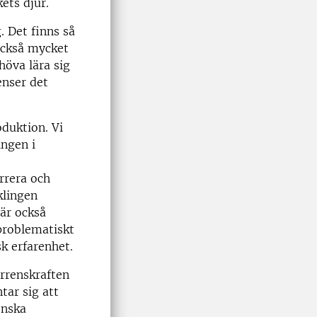
ets djur.
. Det finns så
också mycket
höva lära sig
nser det
oduktion. Vi
ingen i
rrera och
klingen
 är också
 problematiskt
k erfarenhet.
urrenskraften
tar sig att
enska