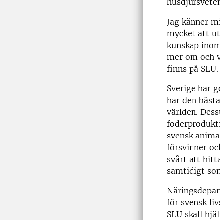
husdjursvete
Jag känner mi
mycket att u
kunskap inom 
mer om och v
finns på SLU.
Sverige har g
har den bästa
världen. Des
foderprodukti
svensk animal
försvinner oc
svårt att hit
samtidigt som
Näringsdepart
för svensk li
SLU skall hjäl