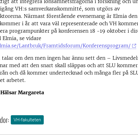
ktigt att integrera lönsamhetsfrågorna i forskning och u
å igång VH:s samverkanskommitté, som utgörs av
ktorerna. Närmast förestående evenemang är Elmia den
 kommer i år att vara väl representerade och VH kommer
lera programpunkter på konferensen 18 -19 oktober i dir
l Elmia, se vidare
lmia.se/Lantbruk/Framtidsforum/Konferensprogram/
la talar om den men ingen har ännu sett den – Livsmedel
äknar med att den snart skall släppas och att SLU kommer 
från och då kommer undertecknad och många fler på SLU 
et arbetet.
! Hälsar Margareta
dor:
VH-fakulteten