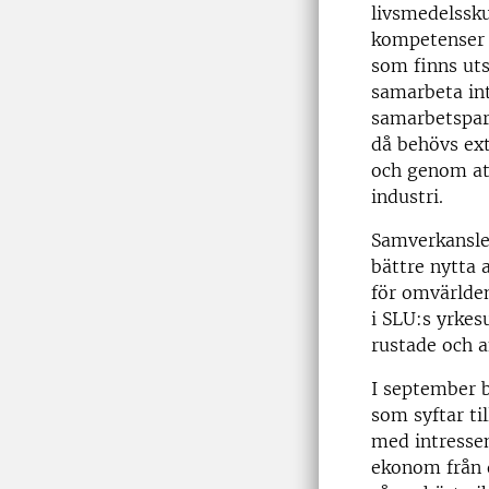
livsmedelssku
kompetenser ta
som finns ut
samarbeta int
samarbetspar
då behövs ext
och genom at
industri.
Samverkanslekt
bättre nytta 
för omvärlden.
i SLU:s yrkes
rustade och a
I september b
som syftar ti
med intressen
ekonom från 