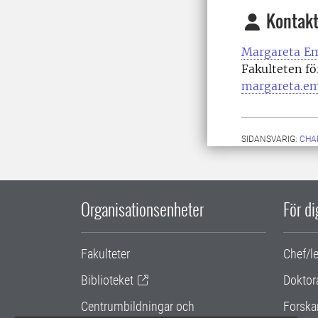
Kontakt
Margareta E
Fakulteten fö
margareta.e
SIDANSVARIG:
CHA
Organisationsenheter
För d
Fakulteter
Chef/l
Biblioteket
Doktor
Centrumbildningar och
Forska