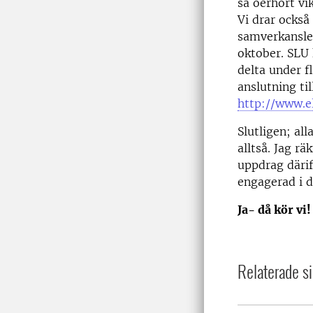
så oerhört vi
Vi drar ocks
samverkansle
oktober. SLU
delta under f
anslutning til
http://www.e
Slutligen; al
alltså. Jag r
uppdrag däri
engagerad i d
Ja- då kör vi
Relaterade si