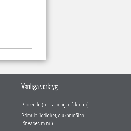
Vanliga verktyg
Proceedo (beställningar, fakturor)
Primula (ledighet, sjukanmälan,
lönespec m.m.)