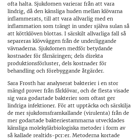
ofta halta. Sjukdomen varierar från att vara
lindrig, då den känsliga huden mellan klövarna
inflammerats, till att vara allvarlig med en
inflammation som trängt in under själva sulan så
att köttklöven blottas. I särskilt allvarliga fall så
separeras klövväggen från de underliggande
vävnaderna. Sjukdomen medför betydande
kostnader för fårnäringen; dels direkta
produktionsförluster, dels kostnader för
behandling och förebyggande åtgärder.
Sara Frosth har analyserat bakterier i en stor
mängd prover från fårklövar, och de flesta visade
sig vara godartade bakterier som oftast ger
lindriga infektioner. För att upptäcka och särskilja
de mer sjukdomsframkallande (virulenta) från de
mer godartade bakteriestammarna utvecklades
känsliga molekylärbiologiska metoder i form av
så kallade realtids-pcr:er. Metoderna kortade