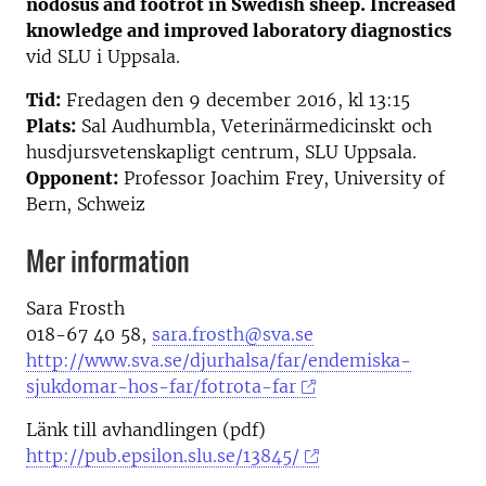
nodosus and footrot in Swedish sheep. Increased
knowledge and improved laboratory diagnostics
vid SLU i Uppsala.
Tid:
Fredagen den 9 december 2016, kl 13:15
Plats:
Sal Audhumbla, Veterinärmedicinskt och
husdjursvetenskapligt centrum, SLU Uppsala.
Opponent:
Professor Joachim Frey, University of
Bern, Schweiz
Mer information
Sara Frosth
018-67 40 58,
sara.frosth@sva.se
http://www.sva.se/djurhalsa/far/endemiska-
sjukdomar-hos-far/fotrota-far
Länk till avhandlingen (pdf)
http://pub.epsilon.slu.se/13845/