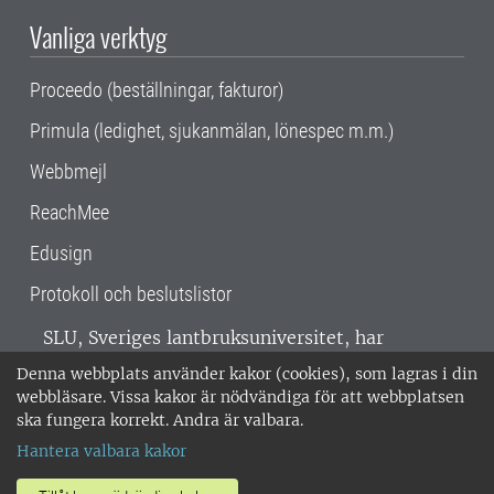
Vanliga verktyg
Proceedo (beställningar, fakturor)
Primula (ledighet, sjukanmälan, lönespec m.m.)
Webbmejl
ReachMee
Edusign
Protokoll och beslutslistor
SLU, Sveriges lantbruksuniversitet, har
verksamhet över hela Sverige. Huvudorter är
Denna webbplats använder kakor (cookies), som lagras i din
Alnarp, Uppsala och Umeå.
SLU är
webbläsare. Vissa kakor är nödvändiga för att webbplatsen
miljöcertifierat enligt ISO 14001. •
Telefon:
ska fungera korrekt. Andra är valbara.
018-67 10 00 • Org nr: 202100-2817 •
Om
Hantera valbara kakor
medarbetarwebben
•
SLU:s fakturaadress
•