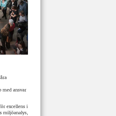
våra
op med ansvar
ör excellens i
s miljöanalys,