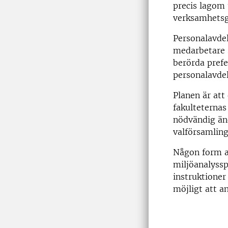
precis lagom 
verksamhetsgr
Personalavdel
medarbetare 
berörda pref
personalavdel
Planen är att
fakulteternas
nödvändig änd
valförsamling
Någon form av
miljöanalyssp
instruktioner 
möjligt att a