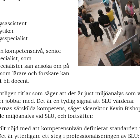
ysassistent
ytiker
ysspecialist.
en kompetensnivå, senior
ecialist, som
ecialister kan ansöka om på
 som lärare och forskare kan
 bli docent.
ntligen titlar som säger att det är just miljöanalys som 
er jobbar med. Det är en tydlig signal att SLU värderar
ernas särskilda kompetens, säger vicerektor Kevin Bish
de miljöanalys vid SLU, och fortsätter:
kilt nöjd med att kompetensnivån definierar standarden f
Det är ytterligare ett steg i professionaliseringen av SLU: