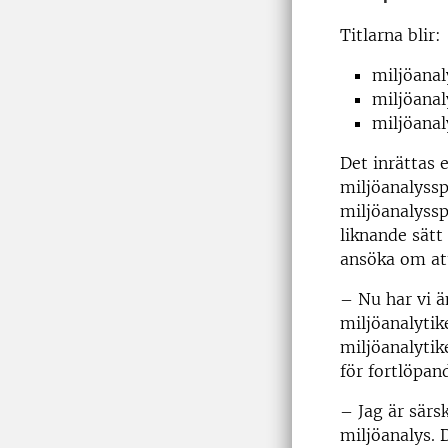
Titlarna blir:
miljöanal
miljöanal
miljöanal
Det inrättas 
miljöanalyssp
miljöanalyssp
liknande sätt
ansöka om att
– Nu har vi ä
miljöanalytik
miljöanalytik
för fortlöpan
– Jag är särs
miljöanalys. 