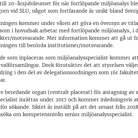
till 20-årsjubileumet för när fortlöpande miljöanalys bl
en vid SLU, något som fortfarande är unikt bland Sverig
ningen kommer under våren att göra en översyn av titlar
som i huvudsak arbetar med fortlöpande miljöanalys, i 
ekter/motsvarande. Mer information kommer att gå ut f
ningen till berörda institutioner/motsvarande.
 de som inplaceras som miljöanalysspecialist kommer att
 valförsamlingar. Dock förutsätter det att styrelsen välje
ring i den del av delegationsordningen som rör fakulte
ar.
 beredande organ (centralt placerat) för antagning av 
ecialist inrättas under 2017 och kommer inledningsvis a
för sökande. Siktet är inställt på att det senast från 201
nsöka om kompetensnivån senior miljöanalysspecialist.