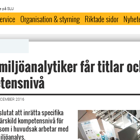
e på SLU
ervice
Organisation & styrning
Riktade sidor
Nyhet
miljöanalytiker får titlar o
tensnivå
ECEMBER 2016
lutat att inrätta specifika
 särskild kompetensnivå för
som i huvudsak arbetar med
iljöanalys.