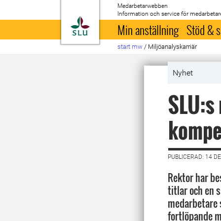
Medarbetarwebben
Information och service för medarbetar
Till startsida
Min anställning
Stöd & s
start mw
/
Miljöanalyskarriär
Nyhet
SLU:s 
kompe
PUBLICERAD: 14 D
Rektor har bes
titlar och en
medarbetare 
fortlöpande m