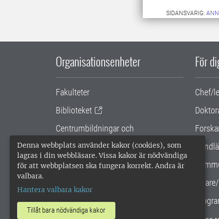
SIDANSVARIG:
ANN
Organisationsenheter
För d
Fakulteter
Chef/l
Biblioteket
Doktor
Centrumbildningar och
Forska
samarbetsprojekt
Denna webbplats använder kakor (cookies), som
Handlä
lagras i din webbläsare. Vissa kakor är nödvändiga
Gemensamma verksamhetsstödet
Kommu
för att webbplatsen ska fungera korrekt. Andra är
valbara.
SLU Holding
Lärare/
Hantera valbara kakor
Progra
Tillåt bara nödvändiga kakor