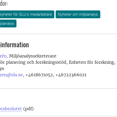
dor:
Nyheter för SLU:s medarbetare
Nyheter om miljöanalys
ljöanalys
information
rén,
Miljöanalyssekreterare
ör planering och forskningsstöd, Enheten för forskning,
ys
ren@slu.se
,
+4618671052, +46722366021
orsbeslutet
(pdf)