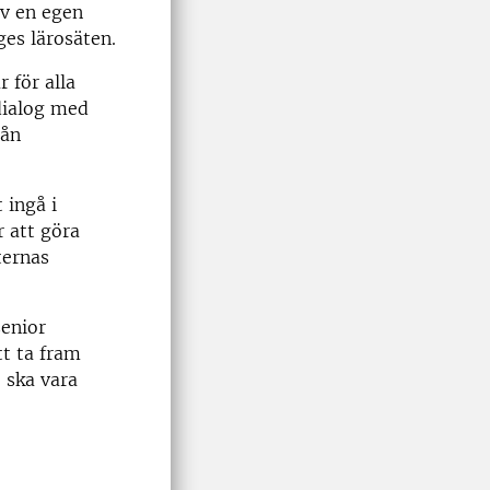
ev en egen
es lärosäten.
 för alla
dialog med
rån
 ingå i
r att göra
ternas
senior
tt ta fram
8 ska vara