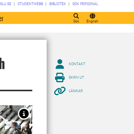
SLU.SE
STUDENTWEBB
BIBLIOTEK
SÖK PERSONAL
er
Sök
English
ch
KONTAKT
SKRIV UT
LÄNKAR