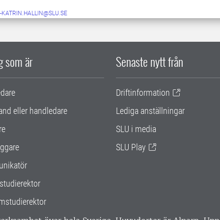
-KATRIN.HALLIN@SLU.SE
ig som är
Senaste nytt från
edare
Driftinformation
and eller handledare
Lediga anställningar
re
SLU i media
ggare
SLU Play
nikatör
studierektor
mstudierektor