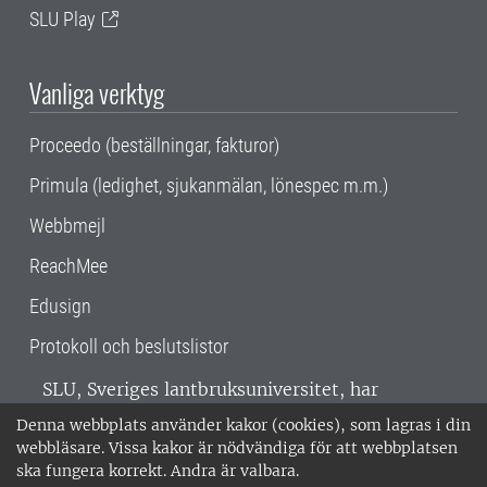
SLU Play
Vanliga verktyg
Proceedo (beställningar, fakturor)
Primula (ledighet, sjukanmälan, lönespec m.m.)
Webbmejl
ReachMee
Edusign
Protokoll och beslutslistor
SLU, Sveriges lantbruksuniversitet, har
verksamhet över hela Sverige. Huvudorter är
Denna webbplats använder kakor (cookies), som lagras i din
Alnarp, Uppsala och Umeå.
SLU är
webbläsare. Vissa kakor är nödvändiga för att webbplatsen
miljöcertifierat enligt ISO 14001. •
Telefon:
ska fungera korrekt. Andra är valbara.