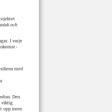
rojektet
knisk och
gar. I varje
ginkomst-
esiliens med
ar
psbas. Den
viktig
lt upp inom