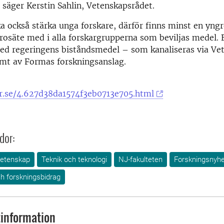
säger Kerstin Sahlin, Vetenskapsrådet.
a också stärka unga forskare, därför finns minst en yngr
ärosäte med i alla forskargrupperna som beviljas medel.
med regeringens biståndsmedel – som kanaliseras via Ve
amt av Formas forskningsanslag.
r.se/4.627d38da1574f3eb0713e705.html
dor:
vetenskap
Teknik och teknologi
NJ-fakulteten
Forskningsnyhe
h forskningsbidrag
information