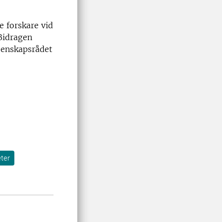
e forskare vid
 Bidragen
tenskapsrådet
ter