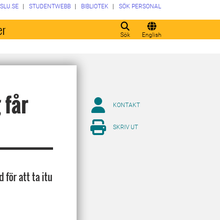
SLU.SE
STUDENTWEBB
BIBLIOTEK
SÖK PERSONAL
er
Sök
English
 får
KONTAKT
SKRIV UT
 för att ta itu