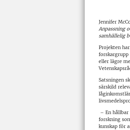
Jennifer McCo
Anpassning oc
samhällelig b
Projekten har
forskargrupp 
eller lägre m
Vetenskapsrå
Satsningen sk
särskild rele
låginkomstlä
livsmedelspro
– En hållbar 
forskning so
kunskap för a