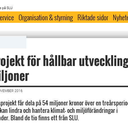
e på SLU
ervice
Organisation & styrning
Riktade sidor
Nyhet
ojekt för hållbar utveckling
ljoner
OVEMBER 2016
projekt får dela på 54 miljoner kronor över en treårsperiod
an lindra och hantera klimat- och miljöförändringar i
er. Bland de tio finns ett från SLU.