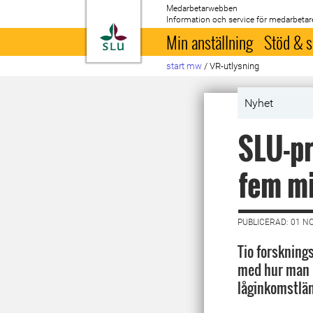
Medarbetarwebben
Information och service för medarbetar
Till startsida
Min anställning
Stöd & s
start mw
/
VR-utlysning
Nyhet
SLU-pr
fem mi
PUBLICERAD: 01 N
Tio forsknings
med hur man k
låginkomstländ