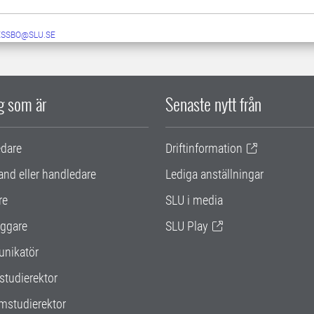
GESSBO@SLU.SE
ig som är
Senaste nytt från
edare
Driftinformation
and eller handledare
Lediga anställningar
re
SLU i media
ggare
SLU Play
nikatör
studierektor
mstudierektor