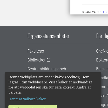
SIDANSVARIG:
LI.
Organisationsenheter
För d
Fakulteter
Chef/l
Biblioteket
Doktor
Centrumbildningar och
Forska
samarbetsprojekt
Denna webbplats använder kakor (cookies), som
Handlä
lagras i din webbläsare. Vissa kakor är nödvändiga
Gemensamma verksamhetsstödet
Kommu
för att webbplatsen ska fungera korrekt. Andra är
valbara.
SLU Holding
Lärare/
Hantera valbara kakor
Progra