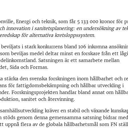
nville, Energi och teknik, som får 5 133 000 kronor för p
h innovation i sanitetsplanering: en undersökning av te
eredskap för alternativa kretsloppssystem.
 beviljats i stark konkurrens bland 106 inkomna ansöknin
som beviljas medel deltar minst en forskare från ett lå
edelinkomstland. Satsningen är ett samarbete mellan
det, Sida och Formas.
a stärka den svenska forskningen inom hållbarhet och r
vans för fattigdomsbekämpning och hållbar utveckling i
nder. Forskningsprojekten handlar bland annat om hållb
duktion, sanitet och återvinning.
samhällsutveckling kräver en stabil och växande kunska
m stöds genom denna gemensamma satsning bidrar med 
tt uppnå flera av de globala hållbarhetsmål som FN stäl