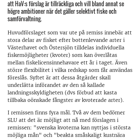
att HaV:s förslag är tillräckliga och vill bland annat se
högre ambitioner när det gäller selektivt fiske och
samförvaltning.
Huvudförslaget som var ute på remiss innebär att
stora delar av fisket efter bottenlevande arter i
Västerhavet och Östersjön tilldelas individuella
fiskemöjligheter (kvoter) som kan överlåtas
mellan fiskelicensinnehavare ett år i taget. Även
större flexibilitet i vilka redskap som får användas
föreslås. Syftet är att dessa åtgärder skall
underlätta införandet av den så kallade
landningsskyldigheten (dvs förbud att kasta
tillbaka oönskade fångster av kvoterade arter).
I remissen finns fyra mål. Två av dem bedömer
SLU att det är möjligt att nå med förslagen i
remissen: "svenska kvoterna kan nyttjas i största
möjliga mån" och "beakta småskaligt kustnära