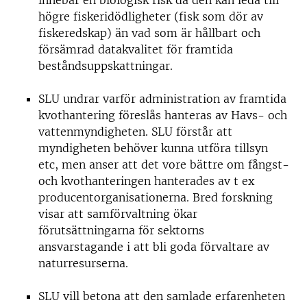
innebär en biologisk risk då den kan leda till
högre fiskeridödligheter (fisk som dör av
fiskeredskap) än vad som är hållbart och
försämrad datakvalitet för framtida
beståndsuppskattningar.
SLU undrar varför administration av framtida
kvothantering föreslås hanteras av Havs- och
vattenmyndigheten. SLU förstår att
myndigheten behöver kunna utföra tillsyn
etc, men anser att det vore bättre om fångst-
och kvothanteringen hanterades av t ex
producentorganisationerna. Bred forskning
visar att samförvaltning ökar
förutsättningarna för sektorns
ansvarstagande i att bli goda förvaltare av
naturresurserna.
SLU vill betona att den samlade erfarenheten