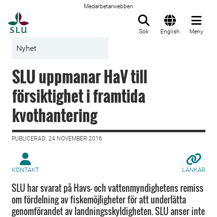
Medarbetarwebben
Till startsida
Sök
English
Meny
Nyhet
SLU uppmanar HaV till
försiktighet i framtida
kvothantering
PUBLICERAD: 24 NOVEMBER 2016
KONTAKT
LÄNKAR
SLU har svarat på Havs- och vattenmyndighetens remiss
om fördelning av fiskemöjligheter för att underlätta
genomförandet av landningsskyldigheten. SLU anser inte