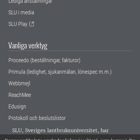
Lediga anställningar
SLU i media
SLU Play
Vanliga verktyg
Proceedo (beställningar, fakturor)
Primula (ledighet, sjukanmälan, lönespec m.m.)
Webbmejl
ReachMee
Edusign
Protokoll och beslutslistor
SLU, Sveriges lantbruksuniversitet, har
verksamhet över hela Sverige. Huvudorter är