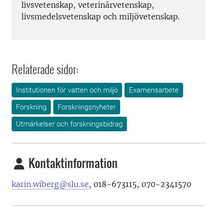
livsvetenskap, veterinärvetenskap,
livsmedelsvetenskap och miljövetenskap.
Relaterade sidor:
Institutionen för vatten och miljö
Examensarbete
Forskning
Forskningsnyheter
Utmärkelser och forskningsbidrag
Kontaktinformation
karin.wiberg@slu.se
, 018-673115, 070-2341570